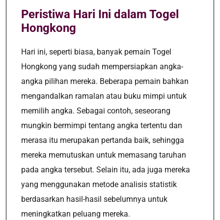
Peristiwa Hari Ini dalam Togel
Hongkong
Hari ini, seperti biasa, banyak pemain Togel
Hongkong yang sudah mempersiapkan angka-
angka pilihan mereka. Beberapa pemain bahkan
mengandalkan ramalan atau buku mimpi untuk
memilih angka. Sebagai contoh, seseorang
mungkin bermimpi tentang angka tertentu dan
merasa itu merupakan pertanda baik, sehingga
mereka memutuskan untuk memasang taruhan
pada angka tersebut. Selain itu, ada juga mereka
yang menggunakan metode analisis statistik
berdasarkan hasil-hasil sebelumnya untuk
meningkatkan peluang mereka.