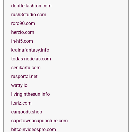
donttellashton.com
rush3studio.com
roro90.com
herzio.com
in-hi5.com
krainafantasy.info
todas-noticias.com
senikartu.com
rusportal.net
watty.io
livinginthesun.info
itsriz.com
cargoods.shop
capetownacupuncture.com
bitcoinvideospro.com