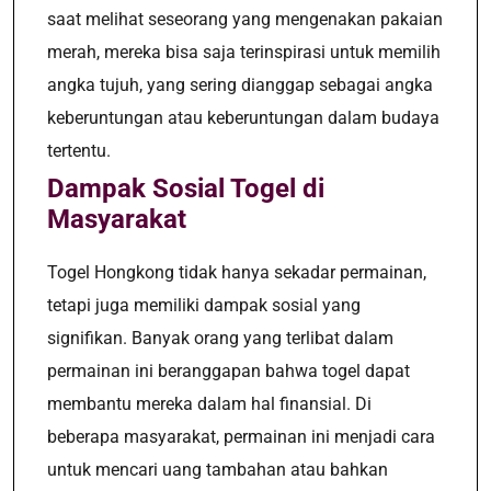
saat melihat seseorang yang mengenakan pakaian
merah, mereka bisa saja terinspirasi untuk memilih
angka tujuh, yang sering dianggap sebagai angka
keberuntungan atau keberuntungan dalam budaya
tertentu.
Dampak Sosial Togel di
Masyarakat
Togel Hongkong tidak hanya sekadar permainan,
tetapi juga memiliki dampak sosial yang
signifikan. Banyak orang yang terlibat dalam
permainan ini beranggapan bahwa togel dapat
membantu mereka dalam hal finansial. Di
beberapa masyarakat, permainan ini menjadi cara
untuk mencari uang tambahan atau bahkan