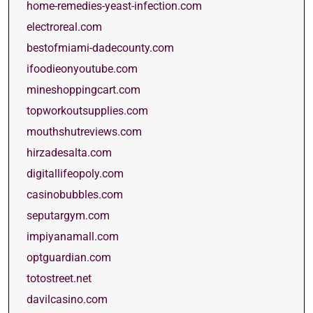
home-remedies-yeast-infection.com
electroreal.com
bestofmiami-dadecounty.com
ifoodieonyoutube.com
mineshoppingcart.com
topworkoutsupplies.com
mouthshutreviews.com
hirzadesalta.com
digitallifeopoly.com
casinobubbles.com
seputargym.com
impiyanamall.com
optguardian.com
totostreet.net
davilcasino.com