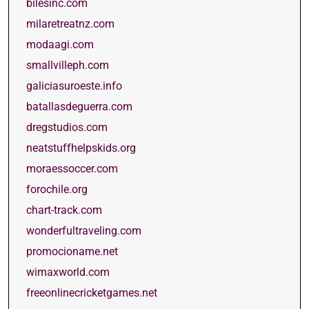
bilesinc.com
milaretreatnz.com
modaagi.com
smallvilleph.com
galiciasuroeste.info
batallasdeguerra.com
dregstudios.com
neatstuffhelpskids.org
moraessoccer.com
forochile.org
chart-track.com
wonderfultraveling.com
promocioname.net
wimaxworld.com
freeonlinecricketgames.net