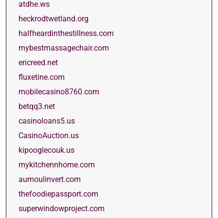
atdhe.ws
heckrodtwetland.org
halfheardinthestillness.com
mybestmassagechair.com
ericreed.net
fluxetine.com
mobilecasino8760.com
betqq3.net
casinoloans5.us
CasinoAuction.us
kipooglecouk.us
mykitchennhome.com
aumoulinvert.com
thefoodiepassport.com
superwindowproject.com