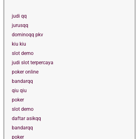
judi qq
jurusqq
dominoqq pkv
kiu kiu
slot demo
judi slot terpercaya
poker online
bandarqq
qiu qiu
poker
slot demo
daftar asikqq
bandarqq
poker