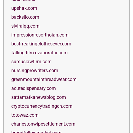
upshak.com
backsilo.com
siviralqq.com
impressionresorthoian.com
bestfreakingclothesever.com
falling-film-evaporator.com
sumuslawfirm.com
nursingprowriters.com
greenmountainthreadwear.com
acutedispensary.com
sattamatkanewsblog.com
cryptocurrencytradingcn.com
totowaz.com
charlestonwipesettlement.com
brandfollowmarket.com