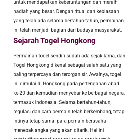
untuk mendapatkan keberuntungan dan meraih
hadiah yang besar. Dengan ritual dan kebiasaan
yang telah ada selama bertahun-tahun, permainan
ini telah menjadi bagian dari budaya masyarakat.
Sejarah Togel Hongkong
Permainan togel sendiri sudah ada sejak lama, dan
Togel Hongkong dikenal sebagai salah satu yang
paling terpercaya dan terorganisir. Awalnya, togel
ini dimulai di Hongkong pada pertengahan abad
ke-20 dan kemudian menyebar ke berbagai negara,
termasuk Indonesia. Selama bertahun-tahun,
regulasi dan cara bermain telah berkembang, tetapi
intinya tetap sama: para pemain berusaha
menebak angka yang akan ditarik. Hal ini