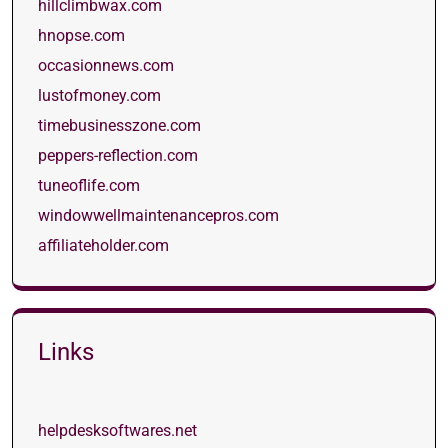
hillclimbwax.com
hnopse.com
occasionnews.com
lustofmoney.com
timebusinesszone.com
peppers-reflection.com
tuneoflife.com
windowwellmaintenancepros.com
affiliateholder.com
Links
helpdesksoftwares.net