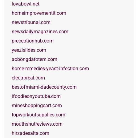
lovabowl.net
homeimprovementit.com
newstribunal.com
newsdailymagazines.com
preceptionhub.com
yeezislides.com
aobongdatotem.com
home-remedies-yeast-infection.com
electroreal.com
bestofmiami-dadecounty.com
ifoodieonyoutube.com
mineshoppingcart.com
topworkoutsupplies.com
mouthshutreviews.com
hirzadesalta.com