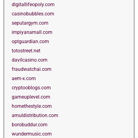
digitallifeopoly.com
casinobubbles.com
seputargym.com
impiyanamall.com
optguardian.com
totostreet.net
davilcasino.com
fraudwatchai.com
aem-x.com
cryptooblogs.com
gameuplevel.com
homethestyle.com
amuldistribution.com
borobuddur.com
wundermusic.com