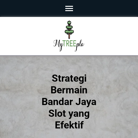
Skip
to
content
(Press
Enter)
Strategi
Bermain
Bandar Jaya
Slot yang
Efektif