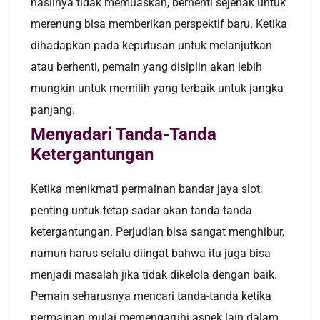
hasilnya tidak memuaskan, berhenti sejenak untuk
merenung bisa memberikan perspektif baru. Ketika
dihadapkan pada keputusan untuk melanjutkan
atau berhenti, pemain yang disiplin akan lebih
mungkin untuk memilih yang terbaik untuk jangka
panjang.
Menyadari Tanda-Tanda
Ketergantungan
Ketika menikmati permainan bandar jaya slot,
penting untuk tetap sadar akan tanda-tanda
ketergantungan. Perjudian bisa sangat menghibur,
namun harus selalu diingat bahwa itu juga bisa
menjadi masalah jika tidak dikelola dengan baik.
Pemain seharusnya mencari tanda-tanda ketika
permainan mulai memengaruhi aspek lain dalam