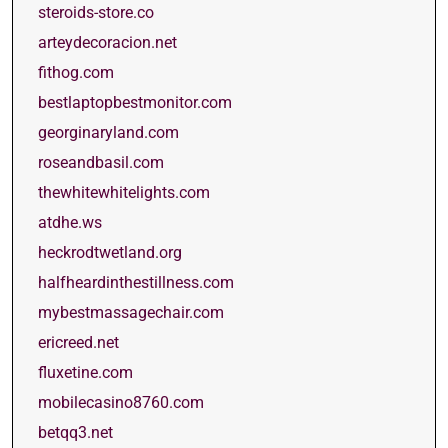
steroids-store.co
arteydecoracion.net
fithog.com
bestlaptopbestmonitor.com
georginaryland.com
roseandbasil.com
thewhitewhitelights.com
atdhe.ws
heckrodtwetland.org
halfheardinthestillness.com
mybestmassagechair.com
ericreed.net
fluxetine.com
mobilecasino8760.com
betqq3.net