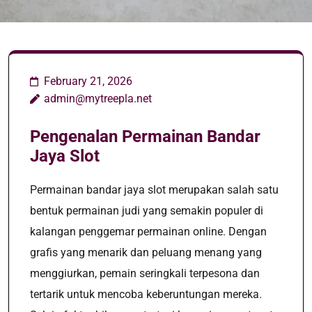
February 21, 2026
admin@mytreepla.net
Pengenalan Permainan Bandar
Jaya Slot
Permainan bandar jaya slot merupakan salah satu
bentuk permainan judi yang semakin populer di
kalangan penggemar permainan online. Dengan
grafis yang menarik dan peluang menang yang
menggiurkan, pemain seringkali terpesona dan
tertarik untuk mencoba keberuntungan mereka.