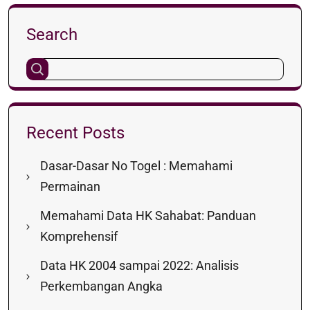
Search
Recent Posts
Dasar-Dasar No Togel : Memahami
Permainan
Memahami Data HK Sahabat: Panduan
Komprehensif
Data HK 2004 sampai 2022: Analisis
Perkembangan Angka