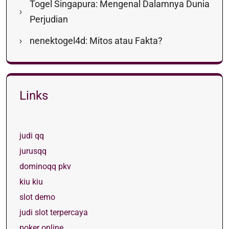
Togel Singapura: Mengenal Dalamnya Dunia
Perjudian
nenektogel4d: Mitos atau Fakta?
Links
judi qq
jurusqq
dominoqq pkv
kiu kiu
slot demo
judi slot terpercaya
poker online