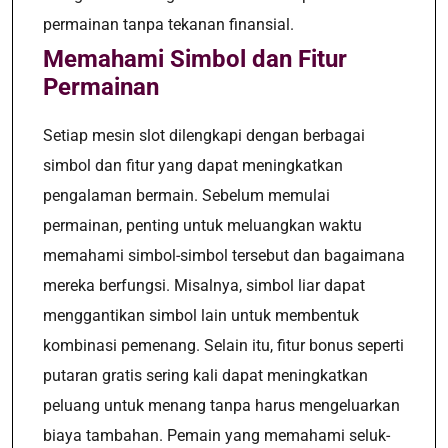
permainan tanpa tekanan finansial.
Memahami Simbol dan Fitur
Permainan
Setiap mesin slot dilengkapi dengan berbagai
simbol dan fitur yang dapat meningkatkan
pengalaman bermain. Sebelum memulai
permainan, penting untuk meluangkan waktu
memahami simbol-simbol tersebut dan bagaimana
mereka berfungsi. Misalnya, simbol liar dapat
menggantikan simbol lain untuk membentuk
kombinasi pemenang. Selain itu, fitur bonus seperti
putaran gratis sering kali dapat meningkatkan
peluang untuk menang tanpa harus mengeluarkan
biaya tambahan. Pemain yang memahami seluk-