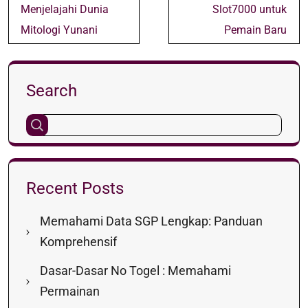
navigation
Menjelajahi Dunia
Slot7000 untuk
Mitologi Yunani
Pemain Baru
Search
Recent Posts
Memahami Data SGP Lengkap: Panduan
Komprehensif
Dasar-Dasar No Togel : Memahami
Permainan