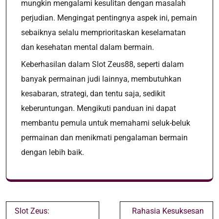
mungkin mengalami kesulitan dengan masalah
perjudian. Mengingat pentingnya aspek ini, pemain
sebaiknya selalu memprioritaskan keselamatan
dan kesehatan mental dalam bermain.
Keberhasilan dalam Slot Zeus88, seperti dalam
banyak permainan judi lainnya, membutuhkan
kesabaran, strategi, dan tentu saja, sedikit
keberuntungan. Mengikuti panduan ini dapat
membantu pemula untuk memahami seluk-beluk
permainan dan menikmati pengalaman bermain
dengan lebih baik.
Post
Slot Zeus:
Rahasia Kesuksesan