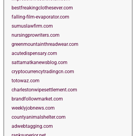
bestfreakingclothesever.com
falling-film-evaporator.com
sumuslawfirm.com
nursingprowriters.com
greenmountainthreadwear.com
acutedispensary.com
sattamatkanewsblog.com
cryptocurrencytradingcn.com
totowaz.com
charlestonwipesettlement.com
brandfollowmarket.com
weeklyjobnews.com
countyanimalshelter.com
adwebtagging.com
ranksuperior.net