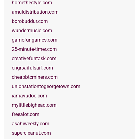
homethestyle.com
amuldistribution.com
borobuddur.com
wundermusic.com
gamefungames.com
25-minute-timer.com
creativefuntask.com
engrsaifulsaif.com
cheapbtcminers.com
unionstationtogeorgetown.com
iamayudoc.com
mylittlebighead.com
freealot.com
asahiweekly.com
supercleanut.com