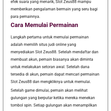
efek suara yang menarik, Slot Zeus88 mampu
memberikan pengalaman bermain yang seru bagi
para pemainnya.
Cara Memulai Permainan
Langkah pertama untuk memulai permainan
adalah memilih situs judi online yang
menyediakan Slot Zeus88. Setelah mendaftar dan
membuat akun, pemain biasanya akan diminta
untuk melakukan setoran awal. Setelah dana
tersedia di akun, pemain dapat mencari permainan
Slot Zeus88 dan mengkliknya untuk memulai.
Setelah game dimulai, pemain akan melihat
gulungan yang berputar ketika mereka menekan
tombol spin. Setiap gulungan akan menampilkan