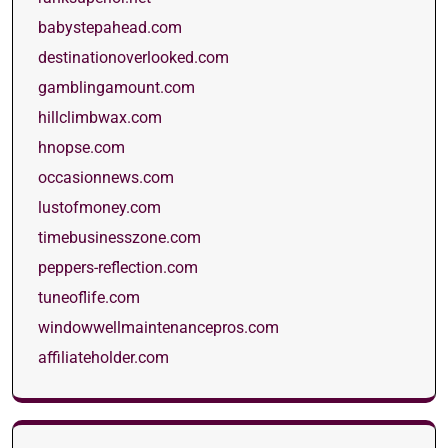
babystepahead.com
destinationoverlooked.com
gamblingamount.com
hillclimbwax.com
hnopse.com
occasionnews.com
lustofmoney.com
timebusinesszone.com
peppers-reflection.com
tuneoflife.com
windowwellmaintenancepros.com
affiliateholder.com