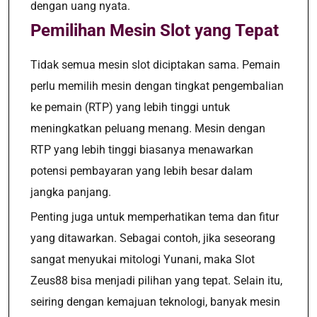
dengan uang nyata.
Pemilihan Mesin Slot yang Tepat
Tidak semua mesin slot diciptakan sama. Pemain
perlu memilih mesin dengan tingkat pengembalian
ke pemain (RTP) yang lebih tinggi untuk
meningkatkan peluang menang. Mesin dengan
RTP yang lebih tinggi biasanya menawarkan
potensi pembayaran yang lebih besar dalam
jangka panjang.
Penting juga untuk memperhatikan tema dan fitur
yang ditawarkan. Sebagai contoh, jika seseorang
sangat menyukai mitologi Yunani, maka Slot
Zeus88 bisa menjadi pilihan yang tepat. Selain itu,
seiring dengan kemajuan teknologi, banyak mesin