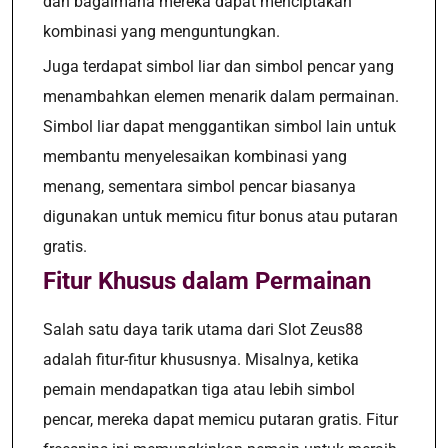
dan bagaimana mereka dapat menciptakan
kombinasi yang menguntungkan.
Juga terdapat simbol liar dan simbol pencar yang
menambahkan elemen menarik dalam permainan.
Simbol liar dapat menggantikan simbol lain untuk
membantu menyelesaikan kombinasi yang
menang, sementara simbol pencar biasanya
digunakan untuk memicu fitur bonus atau putaran
gratis.
Fitur Khusus dalam Permainan
Salah satu daya tarik utama dari Slot Zeus88
adalah fitur-fitur khususnya. Misalnya, ketika
pemain mendapatkan tiga atau lebih simbol
pencar, mereka dapat memicu putaran gratis. Fitur