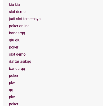
kiu kiu
slot demo
judi slot terpercaya
poker online
bandarqq
qiu qiu
poker
slot demo
daftar asikqq
bandarqq
poker
pkv
qq
pkv
poker