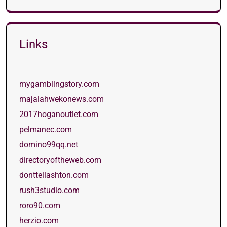
Links
mygamblingstory.com
majalahwekonews.com
2017hoganoutlet.com
pelmanec.com
domino99qq.net
directoryoftheweb.com
donttellashton.com
rush3studio.com
roro90.com
herzio.com