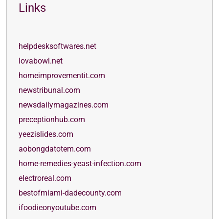
Links
helpdesksoftwares.net
lovabowl.net
homeimprovementit.com
newstribunal.com
newsdailymagazines.com
preceptionhub.com
yeezislides.com
aobongdatotem.com
home-remedies-yeast-infection.com
electroreal.com
bestofmiami-dadecounty.com
ifoodieonyoutube.com