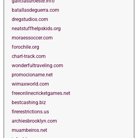
galiciasuroeste.info
batallasdeguerra.com
dregstudios.com
neatstuffhelpskids.org
moraessoccer.com
forochile.org
chart-track.com
wonderfultraveling.com
promocioname.net
wimaxworld.com
freeonlinecricketgames.net
bestcashing.biz
firerestrictions.us
archiesbrooklyn.com
muambeiros.net