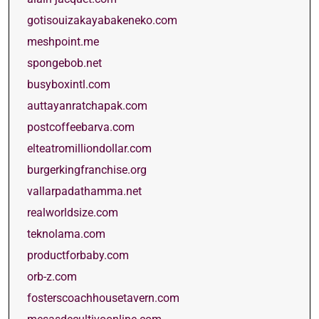
gotisouizakayabakeneko.com
meshpoint.me
spongebob.net
busyboxintl.com
auttayanratchapak.com
postcoffeebarva.com
elteatromilliondollar.com
burgerkingfranchise.org
vallarpadathamma.net
realworldsize.com
teknolama.com
productforbaby.com
orb-z.com
fosterscoachhousetavern.com