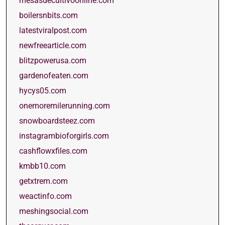
mesasdecultivoonline.com
boilersnbits.com
latestviralpost.com
newfreearticle.com
blitzpowerusa.com
gardenofeaten.com
hycys05.com
onemoremilerunning.com
snowboardsteez.com
instagrambioforgirls.com
cashflowxfiles.com
kmbb10.com
getxtrem.com
weactinfo.com
meshingsocial.com