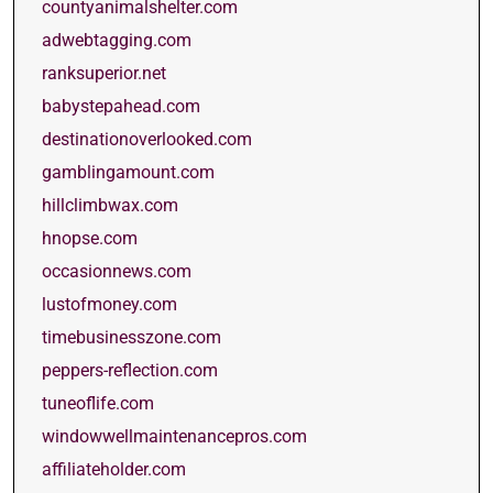
countyanimalshelter.com
adwebtagging.com
ranksuperior.net
babystepahead.com
destinationoverlooked.com
gamblingamount.com
hillclimbwax.com
hnopse.com
occasionnews.com
lustofmoney.com
timebusinesszone.com
peppers-reflection.com
tuneoflife.com
windowwellmaintenancepros.com
affiliateholder.com