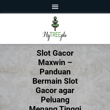
Skip
to
content
(Press
Enter)
Slot Gacor
Maxwin –
Panduan
Bermain Slot
Gacor agar
Peluang
Menang Tinggi