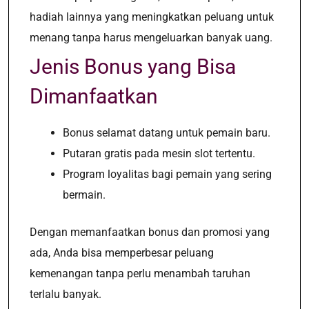
hadiah lainnya yang meningkatkan peluang untuk
menang tanpa harus mengeluarkan banyak uang.
Jenis Bonus yang Bisa
Dimanfaatkan
Bonus selamat datang untuk pemain baru.
Putaran gratis pada mesin slot tertentu.
Program loyalitas bagi pemain yang sering
bermain.
Dengan memanfaatkan bonus dan promosi yang
ada, Anda bisa memperbesar peluang
kemenangan tanpa perlu menambah taruhan
terlalu banyak.