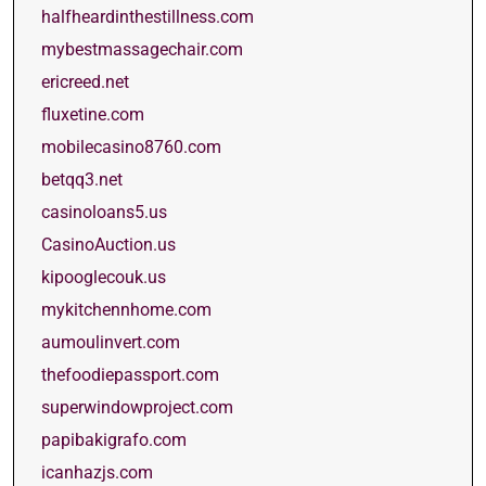
halfheardinthestillness.com
mybestmassagechair.com
ericreed.net
fluxetine.com
mobilecasino8760.com
betqq3.net
casinoloans5.us
CasinoAuction.us
kipooglecouk.us
mykitchennhome.com
aumoulinvert.com
thefoodiepassport.com
superwindowproject.com
papibakigrafo.com
icanhazjs.com