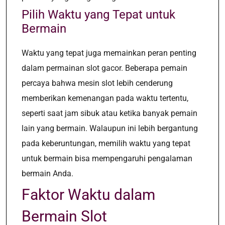
Pilih Waktu yang Tepat untuk
Bermain
Waktu yang tepat juga memainkan peran penting
dalam permainan slot gacor. Beberapa pemain
percaya bahwa mesin slot lebih cenderung
memberikan kemenangan pada waktu tertentu,
seperti saat jam sibuk atau ketika banyak pemain
lain yang bermain. Walaupun ini lebih bergantung
pada keberuntungan, memilih waktu yang tepat
untuk bermain bisa mempengaruhi pengalaman
bermain Anda.
Faktor Waktu dalam
Bermain Slot