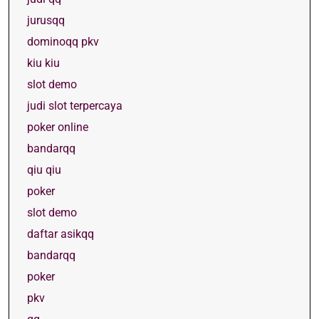
jurusqq
dominoqq pkv
kiu kiu
slot demo
judi slot terpercaya
poker online
bandarqq
qiu qiu
poker
slot demo
daftar asikqq
bandarqq
poker
pkv