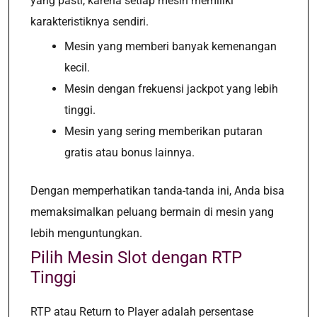
yang pasti, karena setiap mesin memiliki
karakteristiknya sendiri.
Mesin yang memberi banyak kemenangan
kecil.
Mesin dengan frekuensi jackpot yang lebih
tinggi.
Mesin yang sering memberikan putaran
gratis atau bonus lainnya.
Dengan memperhatikan tanda-tanda ini, Anda bisa
memaksimalkan peluang bermain di mesin yang
lebih menguntungkan.
Pilih Mesin Slot dengan RTP
Tinggi
RTP atau Return to Player adalah persentase