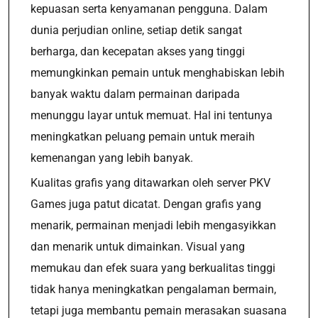
kepuasan serta kenyamanan pengguna. Dalam
dunia perjudian online, setiap detik sangat
berharga, dan kecepatan akses yang tinggi
memungkinkan pemain untuk menghabiskan lebih
banyak waktu dalam permainan daripada
menunggu layar untuk memuat. Hal ini tentunya
meningkatkan peluang pemain untuk meraih
kemenangan yang lebih banyak.
Kualitas grafis yang ditawarkan oleh server PKV
Games juga patut dicatat. Dengan grafis yang
menarik, permainan menjadi lebih mengasyikkan
dan menarik untuk dimainkan. Visual yang
memukau dan efek suara yang berkualitas tinggi
tidak hanya meningkatkan pengalaman bermain,
tetapi juga membantu pemain merasakan suasana