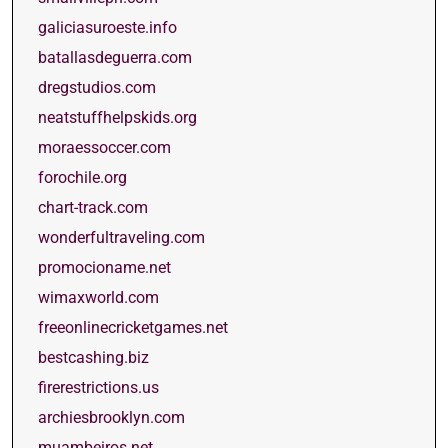
galiciasuroeste.info
batallasdeguerra.com
dregstudios.com
neatstuffhelpskids.org
moraessoccer.com
forochile.org
chart-track.com
wonderfultraveling.com
promocioname.net
wimaxworld.com
freeonlinecricketgames.net
bestcashing.biz
firerestrictions.us
archiesbrooklyn.com
muambeiros.net