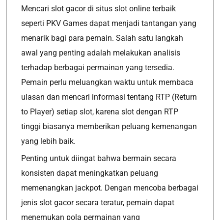
Mencari slot gacor di situs slot online terbaik
seperti PKV Games dapat menjadi tantangan yang
menarik bagi para pemain. Salah satu langkah
awal yang penting adalah melakukan analisis
terhadap berbagai permainan yang tersedia.
Pemain perlu meluangkan waktu untuk membaca
ulasan dan mencari informasi tentang RTP (Return
to Player) setiap slot, karena slot dengan RTP
tinggi biasanya memberikan peluang kemenangan
yang lebih baik.
Penting untuk diingat bahwa bermain secara
konsisten dapat meningkatkan peluang
memenangkan jackpot. Dengan mencoba berbagai
jenis slot gacor secara teratur, pemain dapat
menemukan pola permainan yang