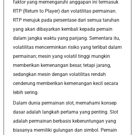
faktor yang memengaruhi anggapan ini termasuk
RTP (Return to Player) dan volatilitas permainan.
RTP merujuk pada persentase dari semua taruhan
yang akan dibayarkan kembali kepada pemain
dalam jangka waktu yang panjang. Sementara itu,
volatilitas mencerminkan risiko yang terlibat dalam
permainan; mesin yang volatil tinggi mungkin
memberikan kemenangan besar, tetapi jarang,
sedangkan mesin dengan volatilitas rendah
cenderung memberikan kemenangan kecil secara
lebih sering.
Dalam dunia permainan slot, memahami konsep
dasar adalah langkah pertama yang penting. Slot
adalah permainan berbasis keberuntungan yang
biasanya memiliki gulungan dan simbol. Pemain