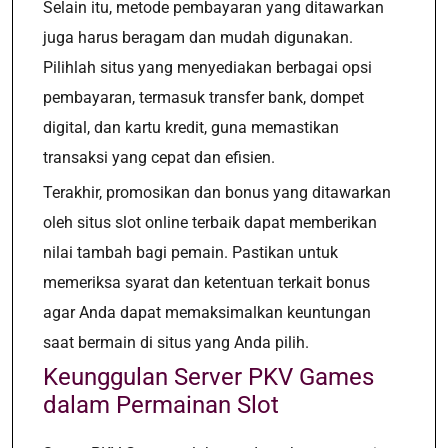
Selain itu, metode pembayaran yang ditawarkan
juga harus beragam dan mudah digunakan.
Pilihlah situs yang menyediakan berbagai opsi
pembayaran, termasuk transfer bank, dompet
digital, dan kartu kredit, guna memastikan
transaksi yang cepat dan efisien.
Terakhir, promosikan dan bonus yang ditawarkan
oleh situs slot online terbaik dapat memberikan
nilai tambah bagi pemain. Pastikan untuk
memeriksa syarat dan ketentuan terkait bonus
agar Anda dapat memaksimalkan keuntungan
saat bermain di situs yang Anda pilih.
Keunggulan Server PKV Games
dalam Permainan Slot