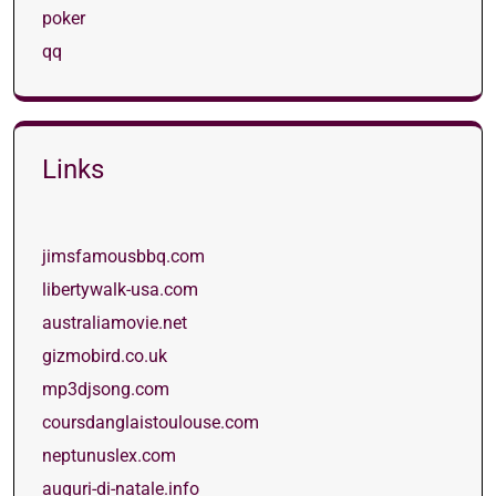
poker
qq
Links
jimsfamousbbq.com
libertywalk-usa.com
australiamovie.net
gizmobird.co.uk
mp3djsong.com
coursdanglaistoulouse.com
neptunuslex.com
auguri-di-natale.info