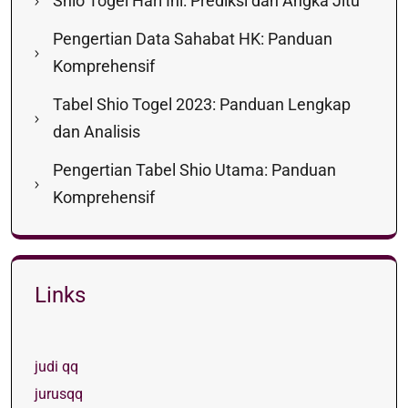
Shio Togel Hari Ini: Prediksi dan Angka Jitu
Pengertian Data Sahabat HK: Panduan
Komprehensif
Tabel Shio Togel 2023: Panduan Lengkap
dan Analisis
Pengertian Tabel Shio Utama: Panduan
Komprehensif
Links
judi qq
jurusqq