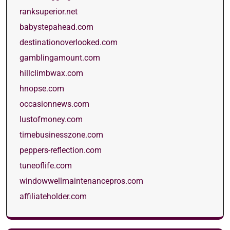
ranksuperior.net
babystepahead.com
destinationoverlooked.com
gamblingamount.com
hillclimbwax.com
hnopse.com
occasionnews.com
lustofmoney.com
timebusinesszone.com
peppers-reflection.com
tuneoflife.com
windowwellmaintenancepros.com
affiliateholder.com