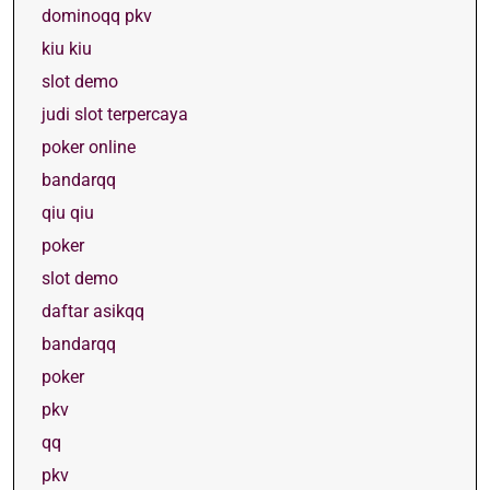
dominoqq pkv
kiu kiu
slot demo
judi slot terpercaya
poker online
bandarqq
qiu qiu
poker
slot demo
daftar asikqq
bandarqq
poker
pkv
qq
pkv