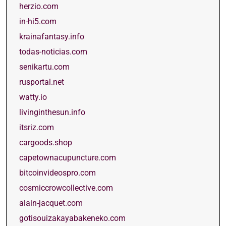
herzio.com
in-hi5.com
krainafantasy.info
todas-noticias.com
senikartu.com
rusportal.net
watty.io
livinginthesun.info
itsriz.com
cargoods.shop
capetownacupuncture.com
bitcoinvideospro.com
cosmiccrowcollective.com
alain-jacquet.com
gotisouizakayabakeneko.com