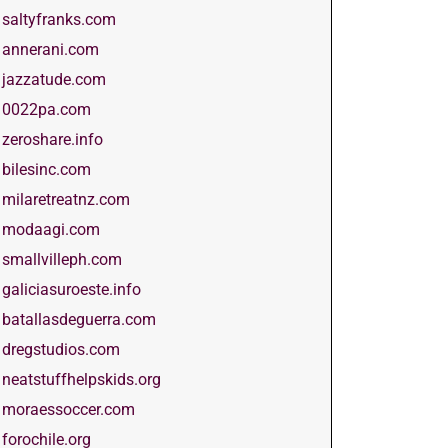
saltyfranks.com
annerani.com
jazzatude.com
0022pa.com
zeroshare.info
bilesinc.com
milaretreatnz.com
modaagi.com
smallvilleph.com
galiciasuroeste.info
batallasdeguerra.com
dregstudios.com
neatstuffhelpskids.org
moraessoccer.com
forochile.org