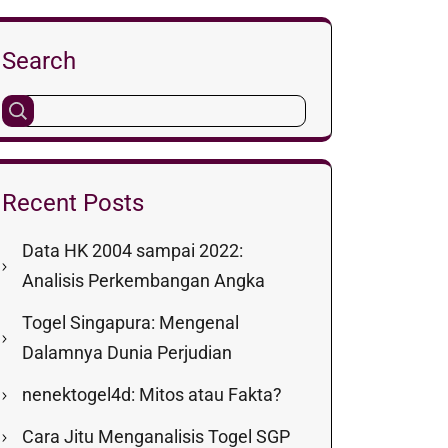
Search
Recent Posts
Data HK 2004 sampai 2022:
Analisis Perkembangan Angka
Togel Singapura: Mengenal
Dalamnya Dunia Perjudian
nenektogel4d: Mitos atau Fakta?
Cara Jitu Menganalisis Togel SGP