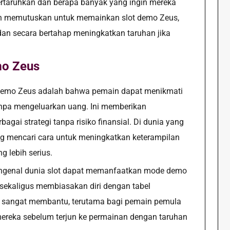
ertaruhkan dan berapa banyak yang ingin mereka
in memutuskan untuk memainkan slot demo Zeus,
dan secara bertahap meningkatkan taruhan jika
mo Zeus
 demo Zeus adalah bahwa pemain dapat menikmati
 tanpa mengeluarkan uang. Ini memberikan
agai strategi tanpa risiko finansial. Di dunia yang
ng mencari cara untuk meningkatkan keterampilan
 lebih serius.
ngenal dunia slot dapat memanfaatkan mode demo
 sekaligus membiasakan diri dengan tabel
 sangat membantu, terutama bagi pemain pemula
ereka sebelum terjun ke permainan dengan taruhan