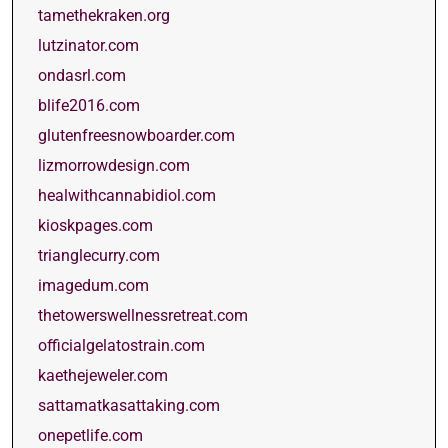
tamethekraken.org
lutzinator.com
ondasrl.com
blife2016.com
glutenfreesnowboarder.com
lizmorrowdesign.com
healwithcannabidiol.com
kioskpages.com
trianglecurry.com
imagedum.com
thetowerswellnessretreat.com
officialgelatostrain.com
kaethejeweler.com
sattamatkasattaking.com
onepetlife.com