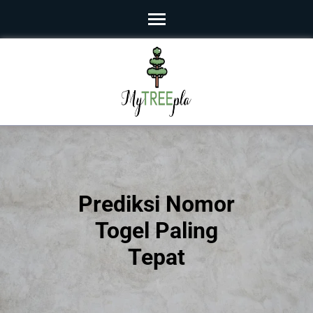
Skip
to
content
(Press
Enter)
Prediksi Nomor
Togel Paling
Tepat