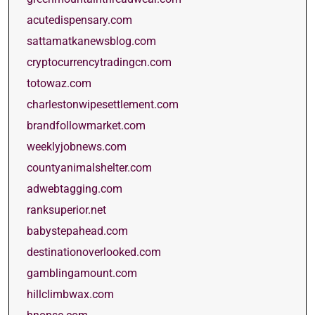
acutedispensary.com
sattamatkanewsblog.com
cryptocurrencytradingcn.com
totowaz.com
charlestonwipesettlement.com
brandfollowmarket.com
weeklyjobnews.com
countyanimalshelter.com
adwebtagging.com
ranksuperior.net
babystepahead.com
destinationoverlooked.com
gamblingamount.com
hillclimbwax.com