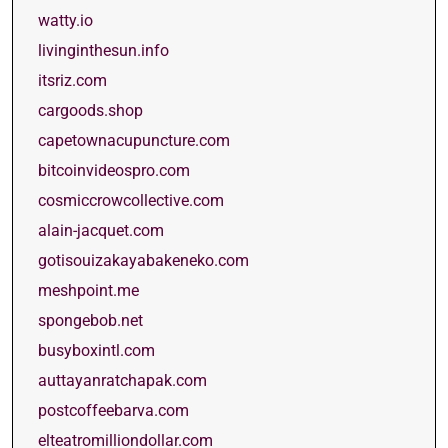
watty.io
livinginthesun.info
itsriz.com
cargoods.shop
capetownacupuncture.com
bitcoinvideospro.com
cosmiccrowcollective.com
alain-jacquet.com
gotisouizakayabakeneko.com
meshpoint.me
spongebob.net
busyboxintl.com
auttayanratchapak.com
postcoffeebarva.com
elteatromilliondollar.com