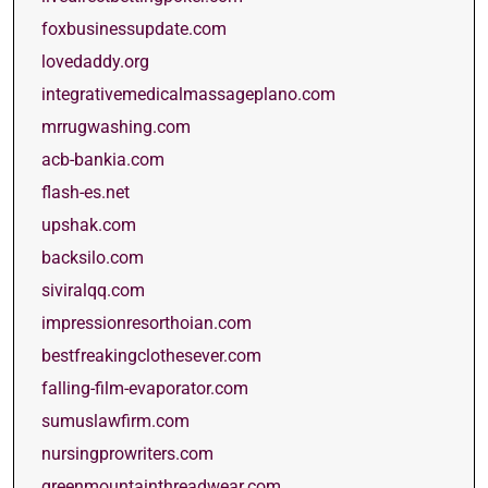
foxbusinessupdate.com
lovedaddy.org
integrativemedicalmassageplano.com
mrrugwashing.com
acb-bankia.com
flash-es.net
upshak.com
backsilo.com
siviralqq.com
impressionresorthoian.com
bestfreakingclothesever.com
falling-film-evaporator.com
sumuslawfirm.com
nursingprowriters.com
greenmountainthreadwear.com