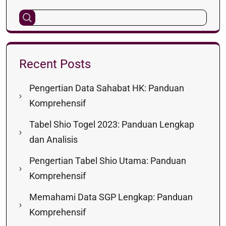
Recent Posts
Pengertian Data Sahabat HK: Panduan
Komprehensif
Tabel Shio Togel 2023: Panduan Lengkap
dan Analisis
Pengertian Tabel Shio Utama: Panduan
Komprehensif
Memahami Data SGP Lengkap: Panduan
Komprehensif