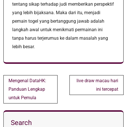
tentang sikap terhadap judi memberikan perspektif
yang lebih bijaksana. Maka dari itu, menjadi
pemain togel yang bertanggung jawab adalah
langkah awal untuk menikmati permainan ini
tanpa harus terjerumus ke dalam masalah yang
lebih besar.
Post
Mengenal DataHK:
live draw macau hari
navigation
Panduan Lengkap
ini tercepat
untuk Pemula
Search