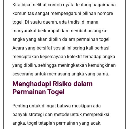
Kita bisa melihat contoh nyata tentang bagaimana
komunitas sangat mempengaruhi pilihan nomore
togel. Di suatu daerah, ada tradisi di mana
masyarakat berkumpul dan membahas angka-
angka yang akan dipilih dalam permainan togel.
Acara yang bersifat sosial ini sering kali berhasil
menciptakan kepercayaan kolektif terhadap angka
yang dipilih, sehingga meningkatkan kemungkinan
seseorang untuk memasang angka yang sama.
Menghadapi Risiko dalam
Permainan Togel
Penting untuk diingat bahwa meskipun ada
banyak strategi dan metode untuk memprediksi
angka, togel tetaplah permainan yang acak.