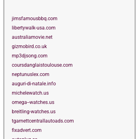
jimsfamousbbq.com
libertywalk-usa.com
australiamovie.net
gizmobird.co.uk
mp3djsong.com
coursdanglaistoulouse.com
neptunuslex.com
auguri-di-natale.info
michelewatch.us
omega--watches.us
breitling-watches.us
tgarnettcentrallautoads.com
fixadvert.com