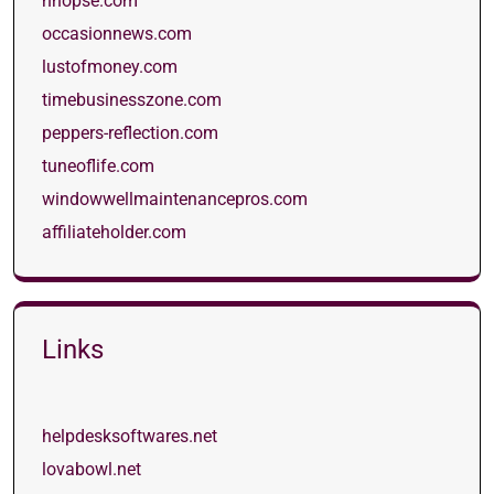
hnopse.com
occasionnews.com
lustofmoney.com
timebusinesszone.com
peppers-reflection.com
tuneoflife.com
windowwellmaintenancepros.com
affiliateholder.com
Links
helpdesksoftwares.net
lovabowl.net