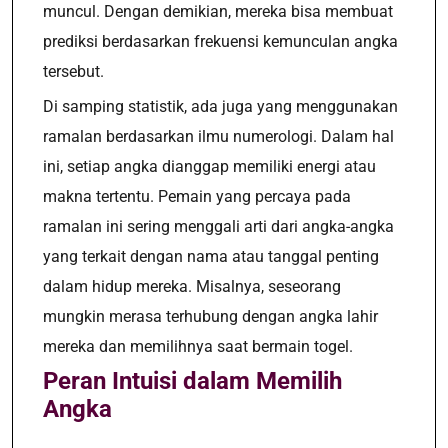
muncul. Dengan demikian, mereka bisa membuat
prediksi berdasarkan frekuensi kemunculan angka
tersebut.
Di samping statistik, ada juga yang menggunakan
ramalan berdasarkan ilmu numerologi. Dalam hal
ini, setiap angka dianggap memiliki energi atau
makna tertentu. Pemain yang percaya pada
ramalan ini sering menggali arti dari angka-angka
yang terkait dengan nama atau tanggal penting
dalam hidup mereka. Misalnya, seseorang
mungkin merasa terhubung dengan angka lahir
mereka dan memilihnya saat bermain togel.
Peran Intuisi dalam Memilih
Angka