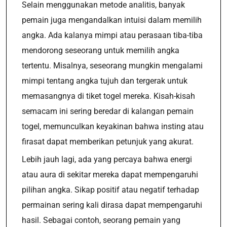
Selain menggunakan metode analitis, banyak
pemain juga mengandalkan intuisi dalam memilih
angka. Ada kalanya mimpi atau perasaan tiba-tiba
mendorong seseorang untuk memilih angka
tertentu. Misalnya, seseorang mungkin mengalami
mimpi tentang angka tujuh dan tergerak untuk
memasangnya di tiket togel mereka. Kisah-kisah
semacam ini sering beredar di kalangan pemain
togel, memunculkan keyakinan bahwa insting atau
firasat dapat memberikan petunjuk yang akurat.
Lebih jauh lagi, ada yang percaya bahwa energi
atau aura di sekitar mereka dapat mempengaruhi
pilihan angka. Sikap positif atau negatif terhadap
permainan sering kali dirasa dapat mempengaruhi
hasil. Sebagai contoh, seorang pemain yang