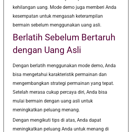
kehilangan uang. Mode demo juga memberi Anda
kesempatan untuk mengasah keterampilan
bermain sebelum menggunakan uang asli.
Berlatih Sebelum Bertaruh
dengan Uang Asli
Dengan berlatih menggunakan mode demo, Anda
bisa mengetahui karakteristik permainan dan
mengembangkan strategi permainan yang tepat.
Setelah merasa cukup percaya diri, Anda bisa
mulai bermain dengan uang asli untuk
meningkatkan peluang menang.
Dengan mengikuti tips di atas, Anda dapat
meningkatkan peluang Anda untuk menang di