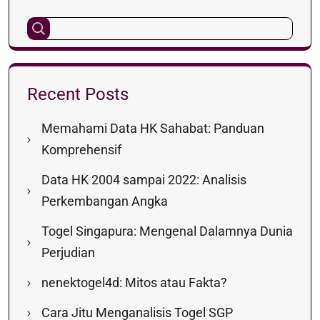
Recent Posts
Memahami Data HK Sahabat: Panduan
Komprehensif
Data HK 2004 sampai 2022: Analisis
Perkembangan Angka
Togel Singapura: Mengenal Dalamnya Dunia
Perjudian
nenektogel4d: Mitos atau Fakta?
Cara Jitu Menganalisis Togel SGP