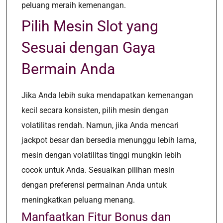
peluang meraih kemenangan.
Pilih Mesin Slot yang
Sesuai dengan Gaya
Bermain Anda
Jika Anda lebih suka mendapatkan kemenangan
kecil secara konsisten, pilih mesin dengan
volatilitas rendah. Namun, jika Anda mencari
jackpot besar dan bersedia menunggu lebih lama,
mesin dengan volatilitas tinggi mungkin lebih
cocok untuk Anda. Sesuaikan pilihan mesin
dengan preferensi permainan Anda untuk
meningkatkan peluang menang.
Manfaatkan Fitur Bonus dan