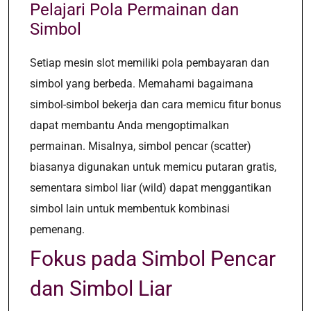
Pelajari Pola Permainan dan
Simbol
Setiap mesin slot memiliki pola pembayaran dan
simbol yang berbeda. Memahami bagaimana
simbol-simbol bekerja dan cara memicu fitur bonus
dapat membantu Anda mengoptimalkan
permainan. Misalnya, simbol pencar (scatter)
biasanya digunakan untuk memicu putaran gratis,
sementara simbol liar (wild) dapat menggantikan
simbol lain untuk membentuk kombinasi
pemenang.
Fokus pada Simbol Pencar
dan Simbol Liar