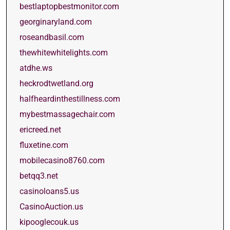
bestlaptopbestmonitor.com
georginaryland.com
roseandbasil.com
thewhitewhitelights.com
atdhe.ws
heckrodtwetland.org
halfheardinthestillness.com
mybestmassagechair.com
ericreed.net
fluxetine.com
mobilecasino8760.com
betqq3.net
casinoloans5.us
CasinoAuction.us
kipooglecouk.us