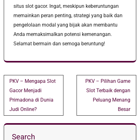
situs slot gacor. Ingat, meskipun keberuntungan
memainkan peran penting, strategi yang baik dan
pengelolaan modal yang bijak akan membantu
Anda memaksimalkan potensi kemenangan.
Selamat bermain dan semoga beruntung!
Post
PKV – Mengapa Slot
PKV – Pilihan Game
navigation
Gacor Menjadi
Slot Terbaik dengan
Primadona di Dunia
Peluang Menang
Judi Online?
Besar
Search