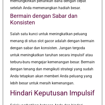
memungkinkan penarikan dana dengan cepat
setelah Anda memenangkan hadiah besar.
Bermain dengan Sabar dan
Konsisten
Salah satu kunci untuk meningkatkan peluang
menang di situs slot gacor adalah dengan bermain
dengan sabar dan konsisten. Jangan tergoda
untuk meningkatkan taruhan secara impulsif atau
terburu-buru mengejar kemenangan besar. Bermain
dengan tenang dan mengikuti strategi yang sudah
Anda tetapkan akan memberi Anda peluang yang
lebih besar untuk meraih kemenangan.
Hindari Keputusan Impulsif