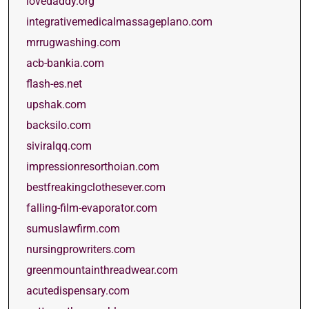
lovedaddy.org
integrativemedicalmassageplano.com
mrrugwashing.com
acb-bankia.com
flash-es.net
upshak.com
backsilo.com
siviralqq.com
impressionresorthoian.com
bestfreakingclothesever.com
falling-film-evaporator.com
sumuslawfirm.com
nursingprowriters.com
greenmountainthreadwear.com
acutedispensary.com