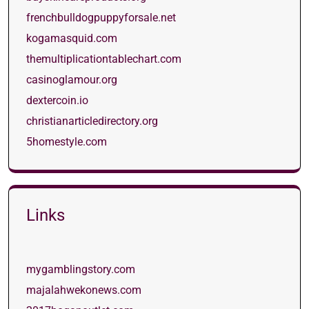
frenchbulldogpuppyforsale.net
kogamasquid.com
themultiplicationtablechart.com
casinoglamour.org
dextercoin.io
christianarticledirectory.org
5homestyle.com
Links
mygamblingstory.com
majalahwekonews.com