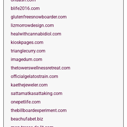
blife2016.com
glutenfreesnowboarder.com
lizmorrowdesign.com
healwithcannabidiol.com
kioskpages.com
trianglecurry.com
imagedum.com
thetowerswellnessretreat.com
officialgelatostrain.com
kaethejeweler.com
sattamatkasattaking.com
onepetlife.com
thebillboardexperiment.com
beachufabet.biz