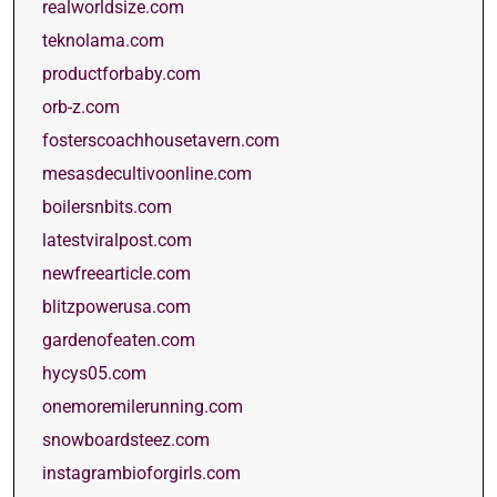
realworldsize.com
teknolama.com
productforbaby.com
orb-z.com
fosterscoachhousetavern.com
mesasdecultivoonline.com
boilersnbits.com
latestviralpost.com
newfreearticle.com
blitzpowerusa.com
gardenofeaten.com
hycys05.com
onemoremilerunning.com
snowboardsteez.com
instagrambioforgirls.com