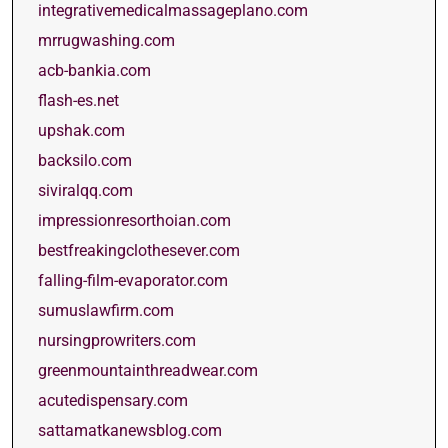
integrativemedicalmassageplano.com
mrrugwashing.com
acb-bankia.com
flash-es.net
upshak.com
backsilo.com
siviralqq.com
impressionresorthoian.com
bestfreakingclothesever.com
falling-film-evaporator.com
sumuslawfirm.com
nursingprowriters.com
greenmountainthreadwear.com
acutedispensary.com
sattamatkanewsblog.com