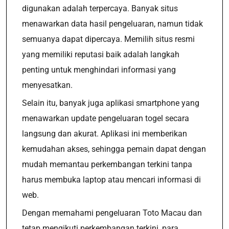
digunakan adalah terpercaya. Banyak situs
menawarkan data hasil pengeluaran, namun tidak
semuanya dapat dipercaya. Memilih situs resmi
yang memiliki reputasi baik adalah langkah
penting untuk menghindari informasi yang
menyesatkan.
Selain itu, banyak juga aplikasi smartphone yang
menawarkan update pengeluaran togel secara
langsung dan akurat. Aplikasi ini memberikan
kemudahan akses, sehingga pemain dapat dengan
mudah memantau perkembangan terkini tanpa
harus membuka laptop atau mencari informasi di
web.
Dengan memahami pengeluaran Toto Macau dan
tetap mengikuti perkembangan terkini, para