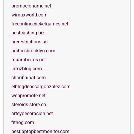
promocioname.net
wimaxworld.com
freeonlinecricketgames.net
bestcashing.biz
firerestrictions.us
archiesbrooklyn.com
muambeiros.net
infozblog.com
chonbaihat.com
elblogdeoscargonzalez.com
webpromote.net
steroids-store.co
arteydecoracion.net
fithog.com
bestlaptopbestmonitor.com