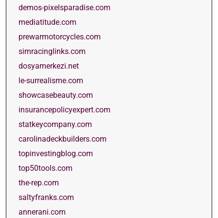
demos-pixelsparadise.com
mediatitude.com
prewarmotorcycles.com
simracinglinks.com
dosyamerkezi.net
le-surrealisme.com
showcasebeauty.com
insurancepolicyexpert.com
statkeycompany.com
carolinadeckbuilders.com
topinvestingblog.com
top50tools.com
the-rep.com
saltyfranks.com
annerani.com