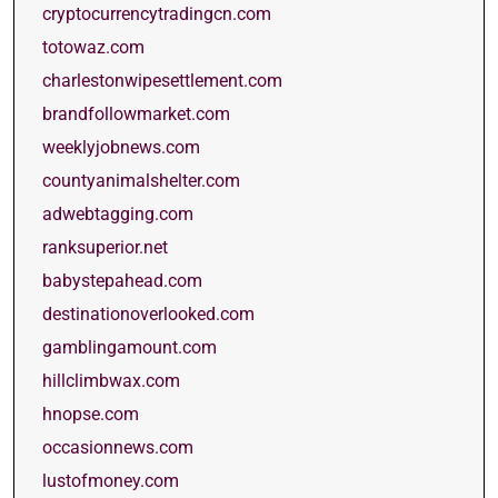
cryptocurrencytradingcn.com
totowaz.com
charlestonwipesettlement.com
brandfollowmarket.com
weeklyjobnews.com
countyanimalshelter.com
adwebtagging.com
ranksuperior.net
babystepahead.com
destinationoverlooked.com
gamblingamount.com
hillclimbwax.com
hnopse.com
occasionnews.com
lustofmoney.com