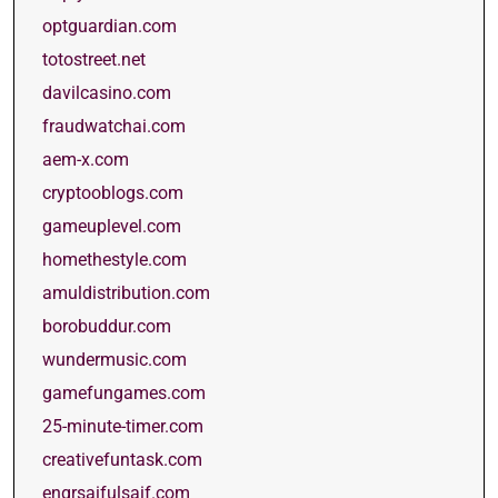
optguardian.com
totostreet.net
davilcasino.com
fraudwatchai.com
aem-x.com
cryptooblogs.com
gameuplevel.com
homethestyle.com
amuldistribution.com
borobuddur.com
wundermusic.com
gamefungames.com
25-minute-timer.com
creativefuntask.com
engrsaifulsaif.com