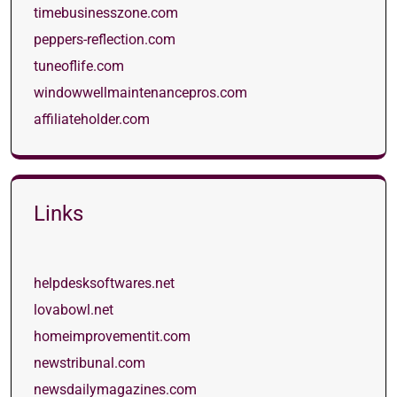
timebusinesszone.com
peppers-reflection.com
tuneoflife.com
windowwellmaintenancepros.com
affiliateholder.com
Links
helpdesksoftwares.net
lovabowl.net
homeimprovementit.com
newstribunal.com
newsdailymagazines.com