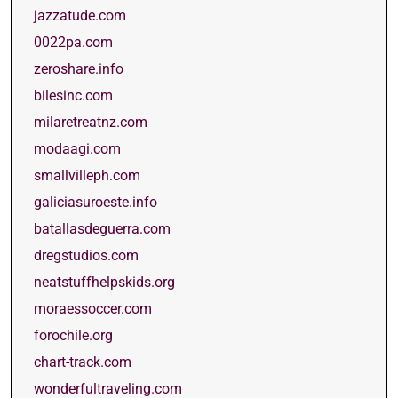
jazzatude.com
0022pa.com
zeroshare.info
bilesinc.com
milaretreatnz.com
modaagi.com
smallvilleph.com
galiciasuroeste.info
batallasdeguerra.com
dregstudios.com
neatstuffhelpskids.org
moraessoccer.com
forochile.org
chart-track.com
wonderfultraveling.com