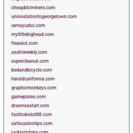
cheapbtcminers.com
unionstationtogeorgetown.com
iamayudoc.com
mylittlebighead.com
freealot.com
asahiweekly.com
supercleanut.com
bedandbicycle.com
heraldcalifornia.com
graphicmonkeys.com
gamepixies.com
drawneastart.com
fasthokislot88.com
safecasinotips.com
jackpotchips.com