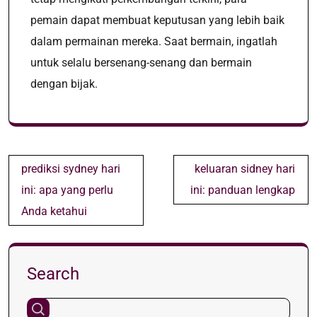
pemain dapat membuat keputusan yang lebih baik
dalam permainan mereka. Saat bermain, ingatlah
untuk selalu bersenang-senang dan bermain
dengan bijak.
Post
prediksi sydney hari
keluaran sidney hari
navigation
ini: apa yang perlu
ini: panduan lengkap
Anda ketahui
Search