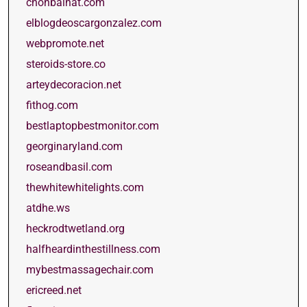
chonbaihat.com
elblogdeoscargonzalez.com
webpromote.net
steroids-store.co
arteydecoracion.net
fithog.com
bestlaptopbestmonitor.com
georginaryland.com
roseandbasil.com
thewhitewhitelights.com
atdhe.ws
heckrodtwetland.org
halfheardinthestillness.com
mybestmassagechair.com
ericreed.net