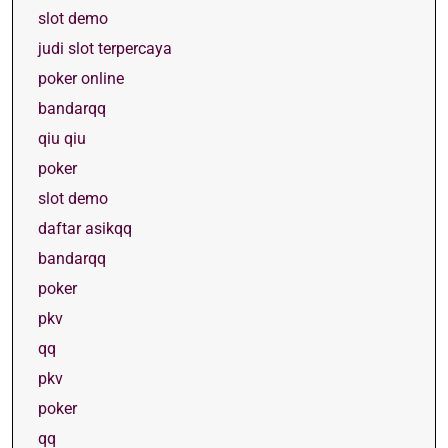
slot demo
judi slot terpercaya
poker online
bandarqq
qiu qiu
poker
slot demo
daftar asikqq
bandarqq
poker
pkv
qq
pkv
poker
qq