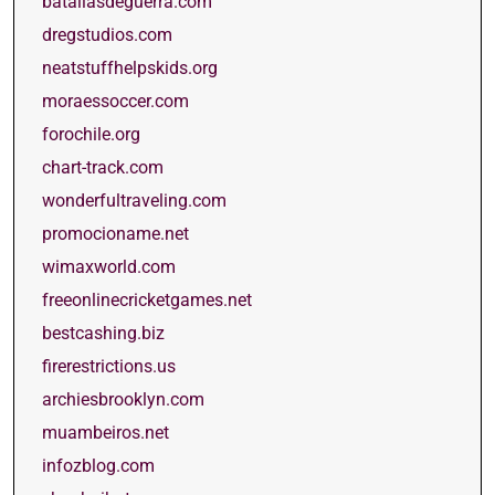
batallasdeguerra.com
dregstudios.com
neatstuffhelpskids.org
moraessoccer.com
forochile.org
chart-track.com
wonderfultraveling.com
promocioname.net
wimaxworld.com
freeonlinecricketgames.net
bestcashing.biz
firerestrictions.us
archiesbrooklyn.com
muambeiros.net
infozblog.com