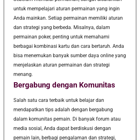
untuk mempelajari aturan permainan yang ingin
Anda mainkan. Setiap permainan memiliki aturan
dan strategi yang berbeda. Misalnya, dalam
permainan poker, penting untuk memahami
berbagai kombinasi kartu dan cara bertaruh. Anda
bisa menemukan banyak sumber daya online yang
menjelaskan aturan permainan dan strategi
menang.
Bergabung dengan Komunitas
Salah satu cara terbaik untuk belajar dan
mendapatkan tips adalah dengan bergabung
dalam komunitas pemain. Di banyak forum atau
media sosial, Anda dapat berdiskusi dengan
pemain lain, berbagi pengalaman dan strategi,