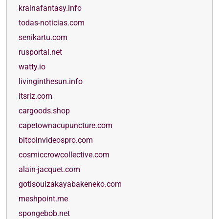
krainafantasy.info
todas-noticias.com
senikartu.com
rusportal.net
watty.io
livinginthesun.info
itsriz.com
cargoods.shop
capetownacupuncture.com
bitcoinvideospro.com
cosmiccrowcollective.com
alain-jacquet.com
gotisouizakayabakeneko.com
meshpoint.me
spongebob.net