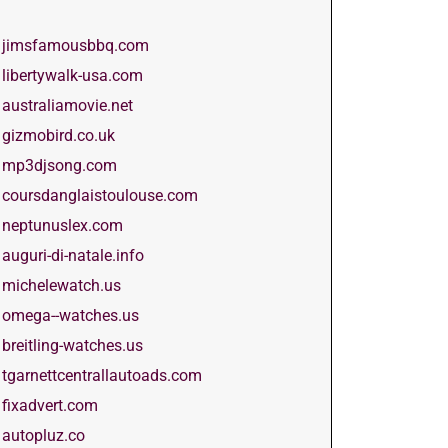
jimsfamousbbq.com
libertywalk-usa.com
australiamovie.net
gizmobird.co.uk
mp3djsong.com
coursdanglaistoulouse.com
neptunuslex.com
auguri-di-natale.info
michelewatch.us
omega--watches.us
breitling-watches.us
tgarnettcentrallautoads.com
fixadvert.com
autopluz.co