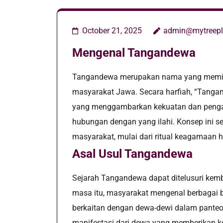
October 21, 2025
admin@mytreepl
Mengenal Tangandewa
Tangandewa merupakan nama yang memili
masyarakat Jawa. Secara harfiah, “Tangan
yang menggambarkan kekuatan dan pengaru
hubungan dengan yang ilahi. Konsep ini se
masyarakat, mulai dari ritual keagamaan h
Asal Usul Tangandewa
Sejarah Tangandewa dapat ditelusuri kemb
masa itu, masyarakat mengenal berbagai b
berkaitan dengan dewa-dewi dalam panteo
manifestasi dari dewa yang memberikan 