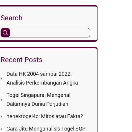
Search
Recent Posts
Data HK 2004 sampai 2022:
Analisis Perkembangan Angka
Togel Singapura: Mengenal
Dalamnya Dunia Perjudian
nenektogel4d: Mitos atau Fakta?
Cara Jitu Menganalisis Togel SGP