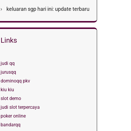
keluaran sgp hari ini: update terbaru
Links
judi qq
jurusqq
dominoqq pkv
kiu kiu
slot demo
judi slot terpercaya
poker online
bandarqq