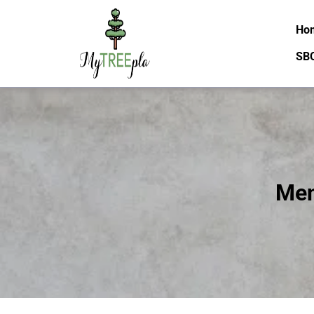
Skip
Ho
to
content
SB
(Press
Enter)
Men