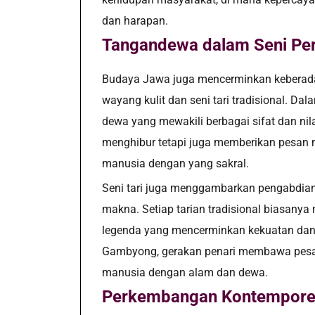
dan harapan.
Tangandewa dalam Seni Per
Budaya Jawa juga mencerminkan keberadaa
wayang kulit dan seni tari tradisional. Dal
dewa yang mewakili berbagai sifat dan nil
menghibur tetapi juga memberikan pesan
manusia dengan yang sakral.
Seni tari juga menggambarkan pengabdia
makna. Setiap tarian tradisional biasanya
legenda yang mencerminkan kekuatan dan
Gambyong, gerakan penari membawa pesan
manusia dengan alam dan dewa.
Perkembangan Kontempore