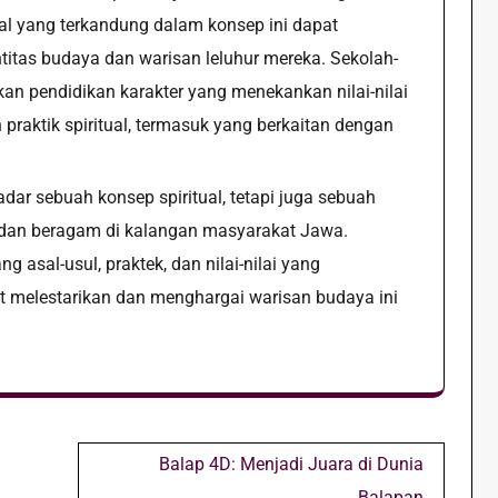
tual yang terkandung dalam konsep ini dapat
tas budaya dan warisan leluhur mereka. Sekolah-
n pendidikan karakter yang menekankan nilai-nilai
 praktik spiritual, termasuk yang berkaitan dengan
r sebuah konsep spiritual, tetapi juga sebuah
a dan beragam di kalangan masyarakat Jawa.
sal-usul, praktek, dan nilai-nilai yang
t melestarikan dan menghargai warisan budaya ini
Balap 4D: Menjadi Juara di Dunia
Balapan