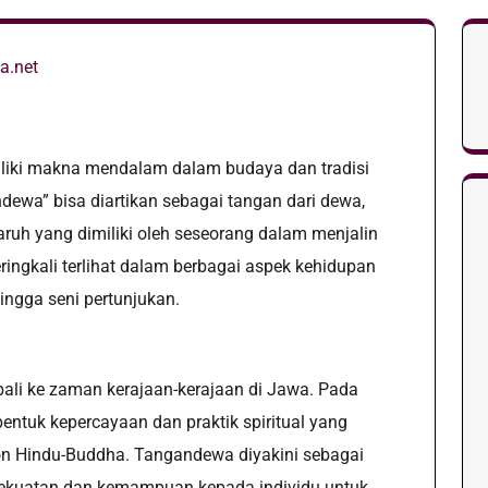
a.net
ki makna mendalam dalam budaya dan tradisi
dewa” bisa diartikan sebagai tangan dari dewa,
h yang dimiliki oleh seseorang dalam menjalin
ringkali terlihat dalam berbagai aspek kehidupan
ingga seni pertunjukan.
ali ke zaman kerajaan-kerajaan di Jawa. Pada
entuk kepercayaan dan praktik spiritual yang
n Hindu-Buddha. Tangandewa diyakini sebagai
kekuatan dan kemampuan kepada individu untuk