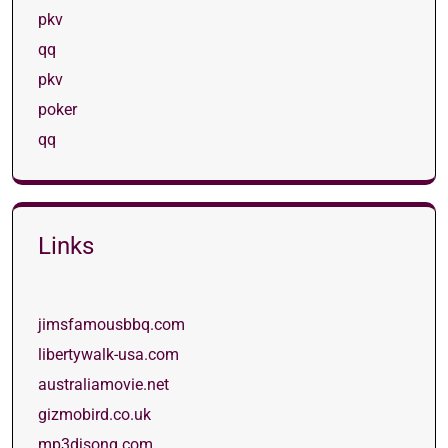
pkv
qq
pkv
poker
qq
Links
jimsfamousbbq.com
libertywalk-usa.com
australiamovie.net
gizmobird.co.uk
mp3djsong.com