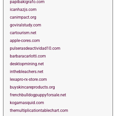
papibakigrafo.com
icanhazjs.com
canimpact.org
goviralstudy.com
cartourism.net
apple-cores.com
pulserasdeactividad10.com
barbaracarlotti.com
desktopmining.net
inthebleachers.net
lexapro-rx-store.com
buyskincareproducts.org
frenchbulldogpuppyforsale.net
kogamasquid.com
themultiplicationtablechart.com