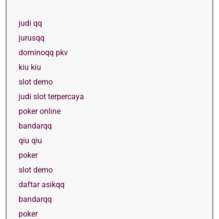
judi qq
jurusqq
dominoqq pkv
kiu kiu
slot demo
judi slot terpercaya
poker online
bandarqq
qiu qiu
poker
slot demo
daftar asikqq
bandarqq
poker