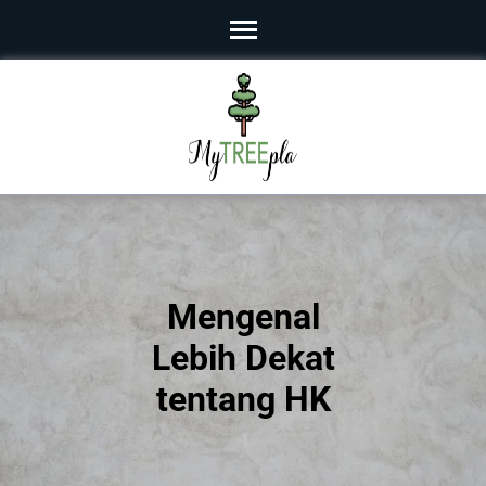
Skip
to
content
(Press
Enter)
Mengenal
Lebih Dekat
tentang HK