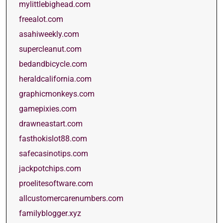
mylittlebighead.com
freealot.com
asahiweekly.com
supercleanut.com
bedandbicycle.com
heraldcalifornia.com
graphicmonkeys.com
gamepixies.com
drawneastart.com
fasthokislot88.com
safecasinotips.com
jackpotchips.com
proelitesoftware.com
allcustomercarenumbers.com
familyblogger.xyz