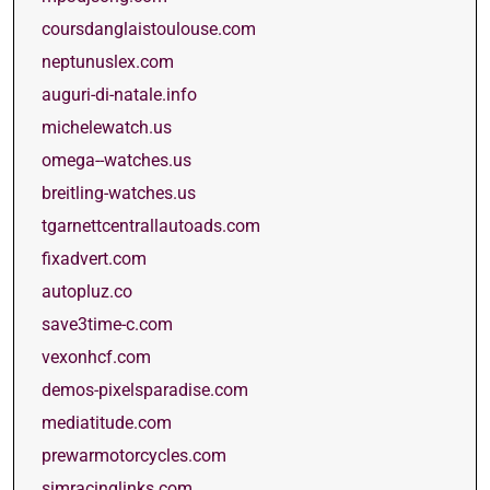
coursdanglaistoulouse.com
neptunuslex.com
auguri-di-natale.info
michelewatch.us
omega--watches.us
breitling-watches.us
tgarnettcentrallautoads.com
fixadvert.com
autopluz.co
save3time-c.com
vexonhcf.com
demos-pixelsparadise.com
mediatitude.com
prewarmotorcycles.com
simracinglinks.com