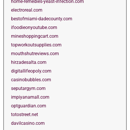
home-remedies-yeast-infection.com
electroreal.com
bestofmiami-dadecounty.com
ifoodieonyoutube.com
mineshoppingcart.com
topworkoutsupplies.com
mouthshutreviews.com
hirzadesalta.com
digitallifeopoly.com
casinobubbles.com
seputargym.com
impiyanamall.com
optguardian.com
totostreet.net
davilcasino.com