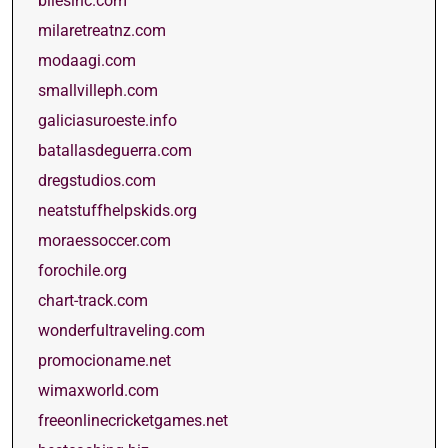
bilesinc.com
milaretreatnz.com
modaagi.com
smallvilleph.com
galiciasuroeste.info
batallasdeguerra.com
dregstudios.com
neatstuffhelpskids.org
moraessoccer.com
forochile.org
chart-track.com
wonderfultraveling.com
promocioname.net
wimaxworld.com
freeonlinecricketgames.net