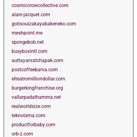
cosmiccrowcollective.com
alain-jacquet.com
gotisouizakayabakeneko.com
meshpoint.me
spongebob.net
busyboxintl.com
auttayanratchapak.com
postcoffeebarva.com
elteatromilliondollar.com
burgerkingfranchise.org
vallarpadathamma.net
realworldsize.com
teknolama.com
productforbaby.com
orb-z.com