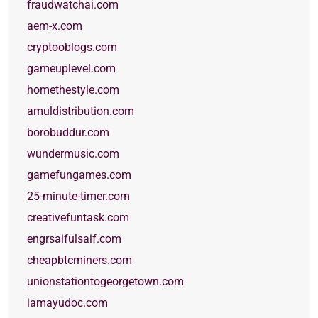
fraudwatchai.com
aem-x.com
cryptooblogs.com
gameuplevel.com
homethestyle.com
amuldistribution.com
borobuddur.com
wundermusic.com
gamefungames.com
25-minute-timer.com
creativefuntask.com
engrsaifulsaif.com
cheapbtcminers.com
unionstationtogeorgetown.com
iamayudoc.com