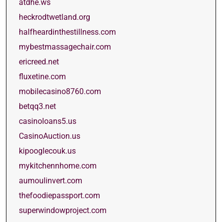
atdhe.ws
heckrodtwetland.org
halfheardinthestillness.com
mybestmassagechair.com
ericreed.net
fluxetine.com
mobilecasino8760.com
betqq3.net
casinoloans5.us
CasinoAuction.us
kipooglecouk.us
mykitchennhome.com
aumoulinvert.com
thefoodiepassport.com
superwindowproject.com