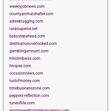
weeklyjobnews.com
countyanimalshelter.com
adwebtagging.com
ranksuperior.net
babystepahead.com
destinationoverlooked.com
gamblingamount.com
hillclimbwax.com
hnopse.com
occasionnews.com
lustofmoney.com
timebusinesszone.com
peppers-reflection.com
tuneoflife.com
windowwellmaintenancepros.com