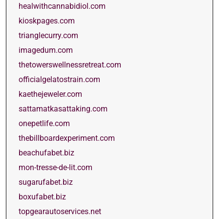
healwithcannabidiol.com
kioskpages.com
trianglecurry.com
imagedum.com
thetowerswellnessretreat.com
officialgelatostrain.com
kaethejeweler.com
sattamatkasattaking.com
onepetlife.com
thebillboardexperiment.com
beachufabet.biz
mon-tresse-de-lit.com
sugarufabet.biz
boxufabet.biz
topgearautoservices.net