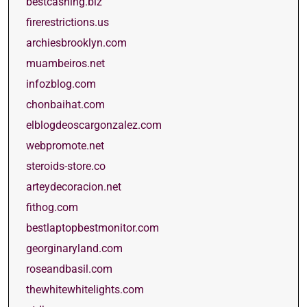
bestcashing.biz
firerestrictions.us
archiesbrooklyn.com
muambeiros.net
infozblog.com
chonbaihat.com
elblogdeoscargonzalez.com
webpromote.net
steroids-store.co
arteydecoracion.net
fithog.com
bestlaptopbestmonitor.com
georginaryland.com
roseandbasil.com
thewhitewhitelights.com