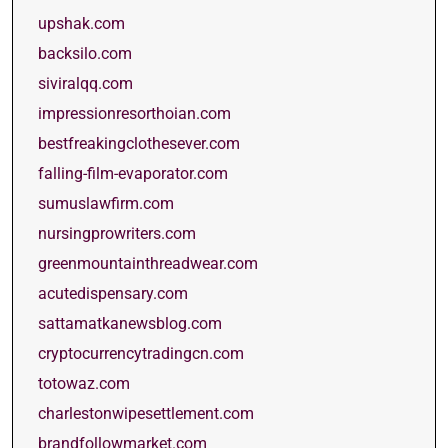
upshak.com
backsilo.com
siviralqq.com
impressionresorthoian.com
bestfreakingclothesever.com
falling-film-evaporator.com
sumuslawfirm.com
nursingprowriters.com
greenmountainthreadwear.com
acutedispensary.com
sattamatkanewsblog.com
cryptocurrencytradingcn.com
totowaz.com
charlestonwipesettlement.com
brandfollowmarket.com