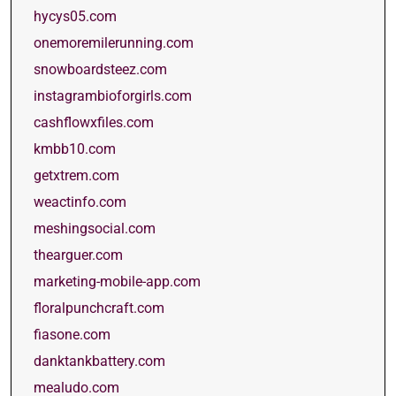
hycys05.com
onemoremilerunning.com
snowboardsteez.com
instagrambioforgirls.com
cashflowxfiles.com
kmbb10.com
getxtrem.com
weactinfo.com
meshingsocial.com
thearguer.com
marketing-mobile-app.com
floralpunchcraft.com
fiasone.com
danktankbattery.com
mealudo.com