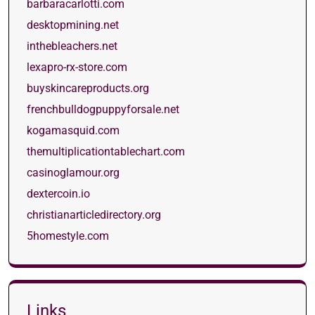
barbaracarlotti.com
desktopmining.net
inthebleachers.net
lexapro-rx-store.com
buyskincareproducts.org
frenchbulldogpuppyforsale.net
kogamasquid.com
themultiplicationtablechart.com
casinoglamour.org
dextercoin.io
christianarticledirectory.org
5homestyle.com
Links