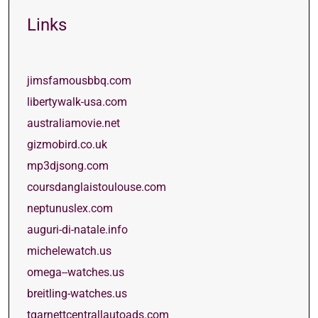
Links
jimsfamousbbq.com
libertywalk-usa.com
australiamovie.net
gizmobird.co.uk
mp3djsong.com
coursdanglaistoulouse.com
neptunuslex.com
auguri-di-natale.info
michelewatch.us
omega--watches.us
breitling-watches.us
tgarnettcentrallautoads.com