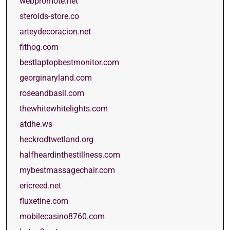
webpromote.net
steroids-store.co
arteydecoracion.net
fithog.com
bestlaptopbestmonitor.com
georginaryland.com
roseandbasil.com
thewhitewhitelights.com
atdhe.ws
heckrodtwetland.org
halfheardinthestillness.com
mybestmassagechair.com
ericreed.net
fluxetine.com
mobilecasino8760.com