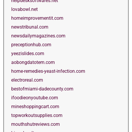
helpdesksoftwares.net
lovabowl.net
homeimprovementit.com
newstribunal.com
newsdailymagazines.com
preceptionhub.com
yeezislides.com
aobongdatotem.com
home-remedies-yeast-infection.com
electroreal.com
bestofmiami-dadecounty.com
ifoodieonyoutube.com
mineshoppingcart.com
topworkoutsupplies.com
mouthshutreviews.com