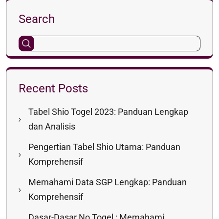
Search
Recent Posts
Tabel Shio Togel 2023: Panduan Lengkap
dan Analisis
Pengertian Tabel Shio Utama: Panduan
Komprehensif
Memahami Data SGP Lengkap: Panduan
Komprehensif
Dasar-Dasar No Togel : Memahami