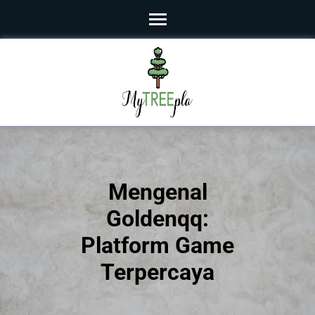
Skip
to
content
(Press
Enter)
Mengenal
Goldenqq:
Platform Game
Terpercaya