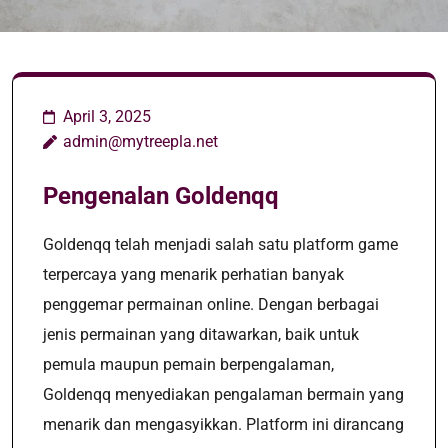
April 3, 2025
admin@mytreepla.net
Pengenalan Goldenqq
Goldenqq telah menjadi salah satu platform game
terpercaya yang menarik perhatian banyak
penggemar permainan online. Dengan berbagai
jenis permainan yang ditawarkan, baik untuk
pemula maupun pemain berpengalaman,
Goldenqq menyediakan pengalaman bermain yang
menarik dan mengasyikkan. Platform ini dirancang