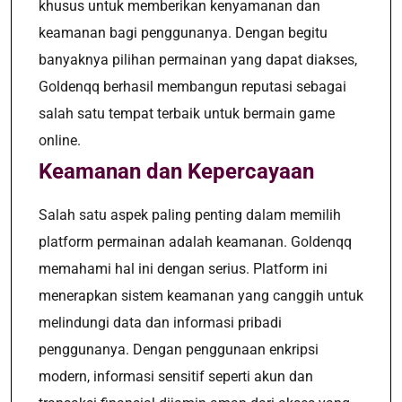
khusus untuk memberikan kenyamanan dan
keamanan bagi penggunanya. Dengan begitu
banyaknya pilihan permainan yang dapat diakses,
Goldenqq berhasil membangun reputasi sebagai
salah satu tempat terbaik untuk bermain game
online.
Keamanan dan Kepercayaan
Salah satu aspek paling penting dalam memilih
platform permainan adalah keamanan. Goldenqq
memahami hal ini dengan serius. Platform ini
menerapkan sistem keamanan yang canggih untuk
melindungi data dan informasi pribadi
penggunanya. Dengan penggunaan enkripsi
modern, informasi sensitif seperti akun dan