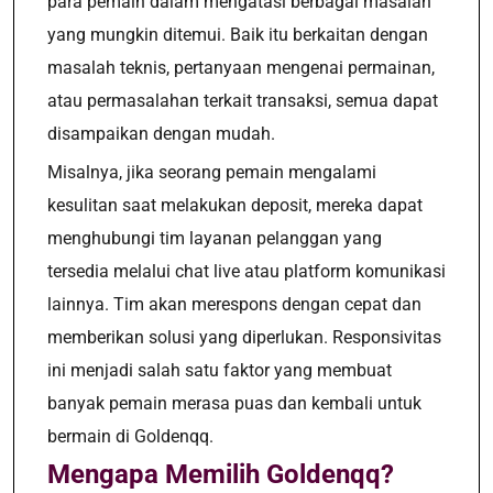
para pemain dalam mengatasi berbagai masalah
yang mungkin ditemui. Baik itu berkaitan dengan
masalah teknis, pertanyaan mengenai permainan,
atau permasalahan terkait transaksi, semua dapat
disampaikan dengan mudah.
Misalnya, jika seorang pemain mengalami
kesulitan saat melakukan deposit, mereka dapat
menghubungi tim layanan pelanggan yang
tersedia melalui chat live atau platform komunikasi
lainnya. Tim akan merespons dengan cepat dan
memberikan solusi yang diperlukan. Responsivitas
ini menjadi salah satu faktor yang membuat
banyak pemain merasa puas dan kembali untuk
bermain di Goldenqq.
Mengapa Memilih Goldenqq?