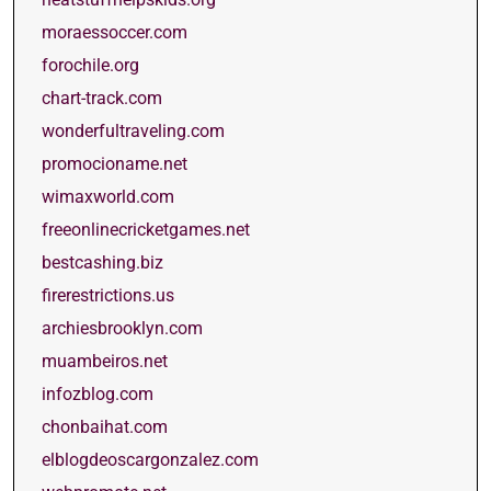
moraessoccer.com
forochile.org
chart-track.com
wonderfultraveling.com
promocioname.net
wimaxworld.com
freeonlinecricketgames.net
bestcashing.biz
firerestrictions.us
archiesbrooklyn.com
muambeiros.net
infozblog.com
chonbaihat.com
elblogdeoscargonzalez.com