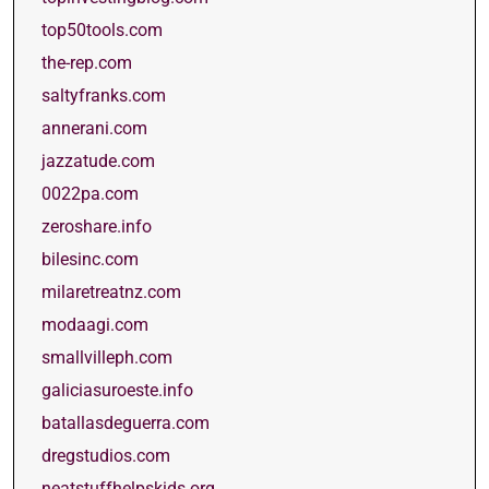
top50tools.com
the-rep.com
saltyfranks.com
annerani.com
jazzatude.com
0022pa.com
zeroshare.info
bilesinc.com
milaretreatnz.com
modaagi.com
smallvilleph.com
galiciasuroeste.info
batallasdeguerra.com
dregstudios.com
neatstuffhelpskids.org