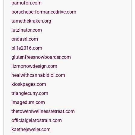
pamufon.com
porscheperformancedrive.com
tamethekraken.org
lutzinator.com
ondasrl.com
blife2016.com
glutenfreesnowboarder.com
lizmorrowdesign.com
healwithcannabidiol.com
kioskpages.com
trianglecurry.com
imagedum.com
thetowerswellnessretreat.com
officialgelatostrain.com
kaethejeweler.com