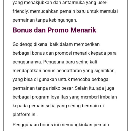
yang menakjubkan dan antarmuka yang user-
friendly, memudahkan pemain baru untuk memulai
permainan tanpa kebingungan.
Bonus dan Promo Menarik
Goldenqq dikenal baik dalam memberikan
berbagai bonus dan promosi menarik kepada para
penggunanya. Pengguna baru sering kali
mendapatkan bonus pendaftaran yang signifikan,
yang bisa di gunakan untuk mencoba berbagai
permainan tanpa risiko besar. Selain itu, ada juga
berbagai program loyalitas yang memberi imbalan
kepada pemain setia yang sering bermain di
platform ini.
Penggunaan bonus ini memungkinkan pemain