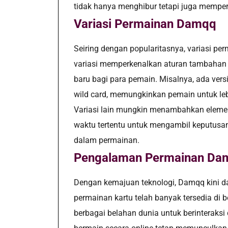
tidak hanya menghibur tetapi juga memper
Variasi Permainan Damqq
Seiring dengan popularitasnya, variasi p
variasi memperkenalkan aturan tambahan 
baru bagi para pemain. Misalnya, ada ver
wild card, memungkinkan pemain untuk le
Variasi lain mungkin menambahkan elemen
waktu tertentu untuk mengambil keputusa
dalam permainan.
Pengalaman Permainan Damq
Dengan kemajuan teknologi, Damqq kini dap
permainan kartu telah banyak tersedia di
berbagai belahan dunia untuk berinteraks