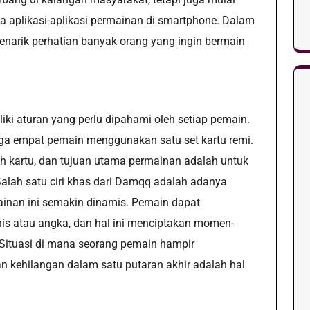
a aplikasi-aplikasi permainan di smartphone. Dalam
 menarik perhatian banyak orang yang ingin bermain
ki aturan yang perlu dipahami oleh setiap pemain.
ga empat pemain menggunakan satu set kartu remi.
 kartu, dan tujuan utama permainan adalah untuk
Salah satu ciri khas dari Damqq adalah adanya
inan ini semakin dinamis. Pemain dapat
s atau angka, dan hal ini menciptakan momen-
Situasi di mana seorang pemain hampir
ehilangan dalam satu putaran akhir adalah hal