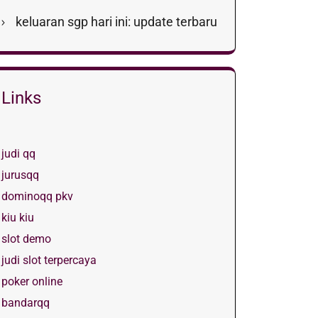
keluaran sgp hari ini: update terbaru
Links
judi qq
jurusqq
dominoqq pkv
kiu kiu
slot demo
judi slot terpercaya
poker online
bandarqq