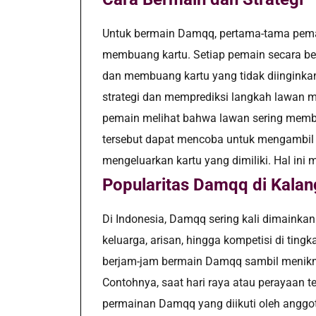
Untuk bermain Damqq, pertama-tama pe
membuang kartu. Setiap pemain secara b
dan membuang kartu yang tidak diinginka
strategi dan memprediksi langkah lawan me
pemain melihat bahwa lawan sering membu
tersebut dapat mencoba untuk mengambil k
mengeluarkan kartu yang dimiliki. Hal ini 
Popularitas Damqq di Kala
Di Indonesia, Damqq sering kali dimainkan
keluarga, arisan, hingga kompetisi di tin
berjam-jam bermain Damqq sambil menikm
Contohnya, saat hari raya atau perayaan t
permainan Damqq yang diikuti oleh anggota