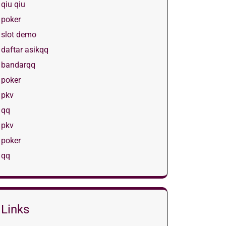
qiu qiu
poker
slot demo
daftar asikqq
bandarqq
poker
pkv
qq
pkv
poker
qq
Links