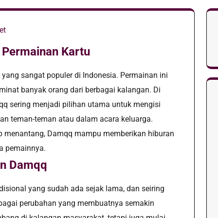
et
 Permainan Kartu
yang sangat populer di Indonesia. Permainan ini
 minat banyak orang dari berbagai kalangan. Di
q sering menjadi pilihan utama untuk mengisi
gan teman-teman atau dalam acara keluarga.
tap menantang, Damqq mampu memberikan hiburan
ra pemainnya.
an Damqq
disional yang sudah ada sejak lama, dan seiring
rbagai perubahan yang membuatnya semakin
mbang di kalangan masyarakat, tetapi juga mulai