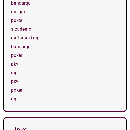
bandarqq
qiu qiu
poker
slot demo
daftar asikqq
bandarqq
poker
pkv
qq
pkv
poker
qq
Links