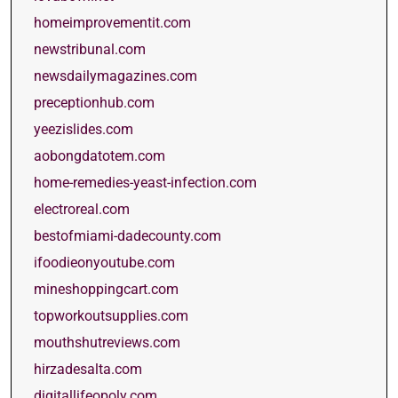
homeimprovementit.com
newstribunal.com
newsdailymagazines.com
preceptionhub.com
yeezislides.com
aobongdatotem.com
home-remedies-yeast-infection.com
electroreal.com
bestofmiami-dadecounty.com
ifoodieonyoutube.com
mineshoppingcart.com
topworkoutsupplies.com
mouthshutreviews.com
hirzadesalta.com
digitallifeopoly.com