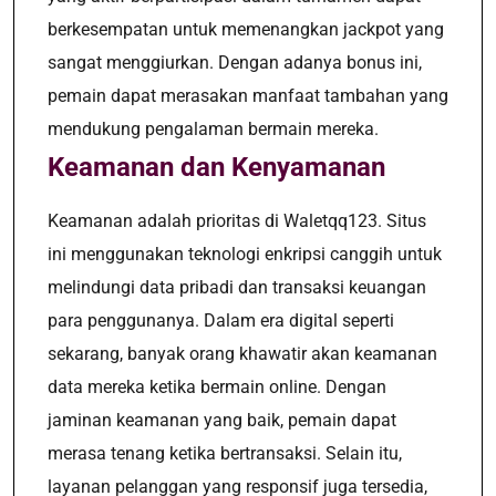
berkesempatan untuk memenangkan jackpot yang
sangat menggiurkan. Dengan adanya bonus ini,
pemain dapat merasakan manfaat tambahan yang
mendukung pengalaman bermain mereka.
Keamanan dan Kenyamanan
Keamanan adalah prioritas di Waletqq123. Situs
ini menggunakan teknologi enkripsi canggih untuk
melindungi data pribadi dan transaksi keuangan
para penggunanya. Dalam era digital seperti
sekarang, banyak orang khawatir akan keamanan
data mereka ketika bermain online. Dengan
jaminan keamanan yang baik, pemain dapat
merasa tenang ketika bertransaksi. Selain itu,
layanan pelanggan yang responsif juga tersedia,