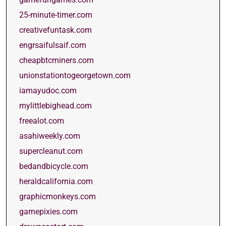
25-minute-timer.com
creativefuntask.com
engrsaifulsaif.com
cheapbtcminers.com
unionstationtogeorgetown.com
iamayudoc.com
mylittlebighead.com
freealot.com
asahiweekly.com
supercleanut.com
bedandbicycle.com
heraldcalifornia.com
graphicmonkeys.com
gamepixies.com