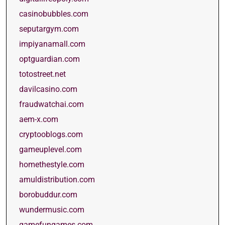
casinobubbles.com
seputargym.com
impiyanamall.com
optguardian.com
totostreet.net
davilcasino.com
fraudwatchai.com
aem-x.com
cryptooblogs.com
gameuplevel.com
homethestyle.com
amuldistribution.com
borobuddur.com
wundermusic.com
gamefungames.com