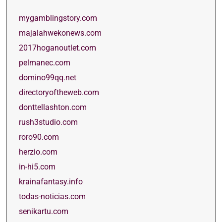
mygamblingstory.com
majalahwekonews.com
2017hoganoutlet.com
pelmanec.com
domino99qq.net
directoryoftheweb.com
donttellashton.com
rush3studio.com
roro90.com
herzio.com
in-hi5.com
krainafantasy.info
todas-noticias.com
senikartu.com