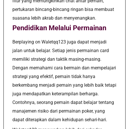
fitur yang memungkinkan chat antar pemain,
pertukaran bincang-bincang ringan bisa membuat
suasana lebih akrab dan menyenangkan.
Pendidikan Melalui Permainan
Berplaying on Waletqq123 juga dapat menjadi
jalan untuk belajar. Setiap jenis permainan card
memiliki strategi dan taktik masing-masing.
Dengan memahami cara bermain dan mempelajari
strategi yang efektif, pemain tidak hanya
berkembang menjadi pemain yang lebih baik tetapi
juga mendapatkan keterampilan berharga.
Contohnya, seorang pemain dapat belajar tentang
manajemen risiko dari permainan poker, yang
dapat diterapkan dalam kehidupan sehari-hari.