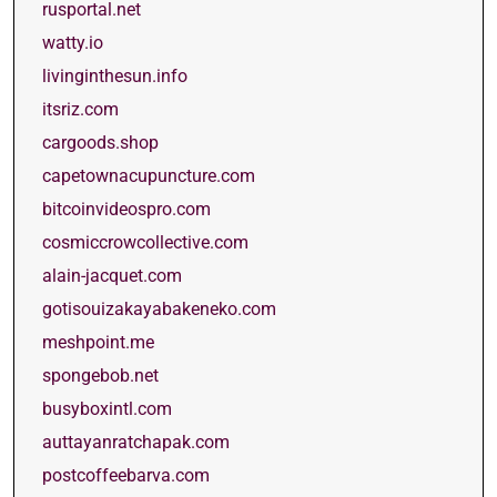
rusportal.net
watty.io
livinginthesun.info
itsriz.com
cargoods.shop
capetownacupuncture.com
bitcoinvideospro.com
cosmiccrowcollective.com
alain-jacquet.com
gotisouizakayabakeneko.com
meshpoint.me
spongebob.net
busyboxintl.com
auttayanratchapak.com
postcoffeebarva.com