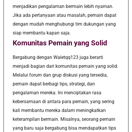
menjadikan pengalaman bermain lebih nyaman.
Jika ada pertanyaan atau masalah, pemain dapat
dengan mudah menghubungi tim dukungan yang
siap membantu kapan saja.
Komunitas Pemain yang Solid
Bergabung dengan Waletqq123 juga berarti
menjadi bagian dari komunitas pemain yang solid.
Melalui forum dan grup diskusi yang tersedia,
pemain dapat berbagi tips, strategi, dan
pengalaman mereka. Ini menciptakan rasa
kebersamaan di antara para pemain, yang sering
kali membantu mereka dalam meningkatkan
keterampilan bermain. Misalnya, seorang pemain
yang baru saja bergabung bisa mendapatkan tips