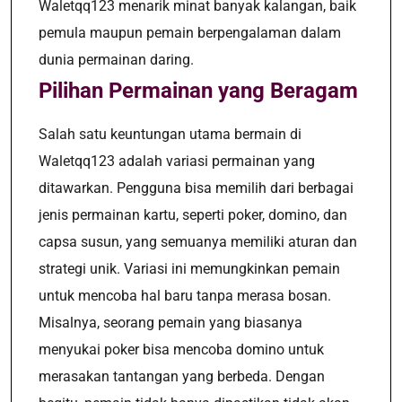
Waletqq123 menarik minat banyak kalangan, baik
pemula maupun pemain berpengalaman dalam
dunia permainan daring.
Pilihan Permainan yang Beragam
Salah satu keuntungan utama bermain di
Waletqq123 adalah variasi permainan yang
ditawarkan. Pengguna bisa memilih dari berbagai
jenis permainan kartu, seperti poker, domino, dan
capsa susun, yang semuanya memiliki aturan dan
strategi unik. Variasi ini memungkinkan pemain
untuk mencoba hal baru tanpa merasa bosan.
Misalnya, seorang pemain yang biasanya
menyukai poker bisa mencoba domino untuk
merasakan tantangan yang berbeda. Dengan