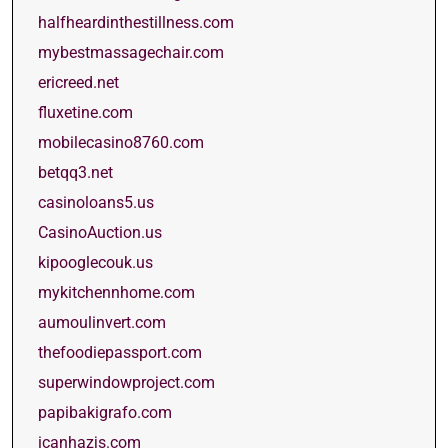
halfheardinthestillness.com
mybestmassagechair.com
ericreed.net
fluxetine.com
mobilecasino8760.com
betqq3.net
casinoloans5.us
CasinoAuction.us
kipooglecouk.us
mykitchennhome.com
aumoulinvert.com
thefoodiepassport.com
superwindowproject.com
papibakigrafo.com
icanhazjs.com