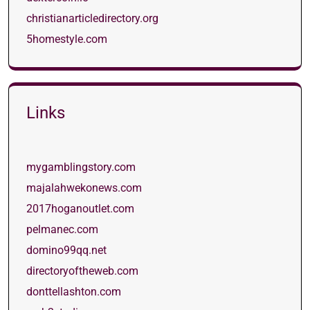
christianarticledirectory.org
5homestyle.com
Links
mygamblingstory.com
majalahwekonews.com
2017hoganoutlet.com
pelmanec.com
domino99qq.net
directoryoftheweb.com
donttellashton.com