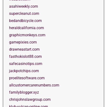
asahiweekly.com
supercleanut.com
bedandbicycle.com
heraldcalifornia.com
graphicmonkeys.com
gamepixies.com
drawneastart.com
fasthokislot88.com
safecasinotips.com
jackpotchips.com
proelitesoftware.com
allcustomercarenumbers.com
familyblogger.xyz
chrisjohnslawgroup.com
klub-vulcan-online.com