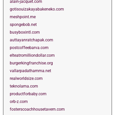
alain-jacquet.com
gotisouizakayabakeneko.com
meshpoint.me
spongebob.net
busyboxintl.com
auttayanratchapak.com
postcoffeebarva.com
elteatromilliondollar.com
burgerkingfranchise.org
vallarpadathamma.net
realworldsize.com
teknolama.com
productforbaby.com
orb-z.com
fosterscoachhousetavern.com