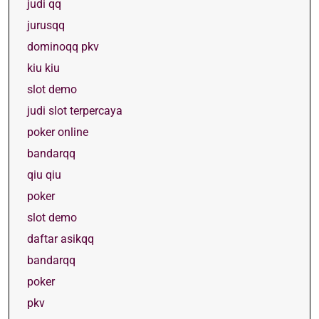
judi qq
jurusqq
dominoqq pkv
kiu kiu
slot demo
judi slot terpercaya
poker online
bandarqq
qiu qiu
poker
slot demo
daftar asikqq
bandarqq
poker
pkv