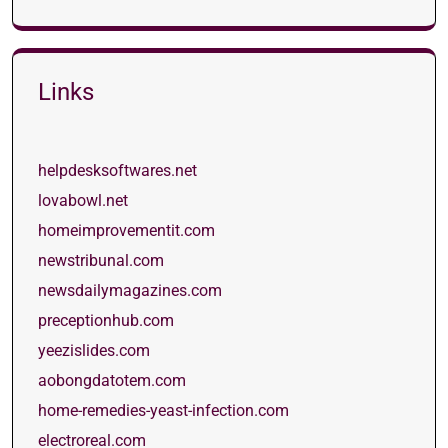
Links
helpdesksoftwares.net
lovabowl.net
homeimprovementit.com
newstribunal.com
newsdailymagazines.com
preceptionhub.com
yeezislides.com
aobongdatotem.com
home-remedies-yeast-infection.com
electroreal.com