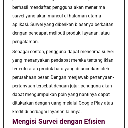
berhasil mendaftar, pengguna akan menerima
survei yang akan muncul di halaman utama
aplikasi. Survei yang diberikan biasanya berkaitan
dengan pendapat meliputi produk, layanan, atau
pengalaman.
Sebagai contoh, pengguna dapat menerima survei
yang menanyakan pendapat mereka tentang iklan
tertentu atau produk baru yang diluncurkan oleh
perusahaan besar. Dengan menjawab pertanyaan-
pertanyaan tersebut dengan jujur, pengguna akan
dapat mengumpulkan poin yang nantinya dapat
ditukarkan dengan uang melalui Google Play atau
kredit di berbagai layanan lainnya.
Mengisi Survei dengan Efisien