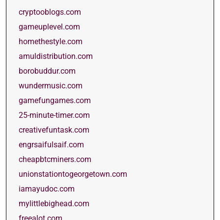
cryptooblogs.com
gameuplevel.com
homethestyle.com
amuldistribution.com
borobuddur.com
wundermusic.com
gamefungames.com
25-minute-timer.com
creativefuntask.com
engrsaifulsaif.com
cheapbtcminers.com
unionstationtogeorgetown.com
iamayudoc.com
mylittlebighead.com
freealot.com