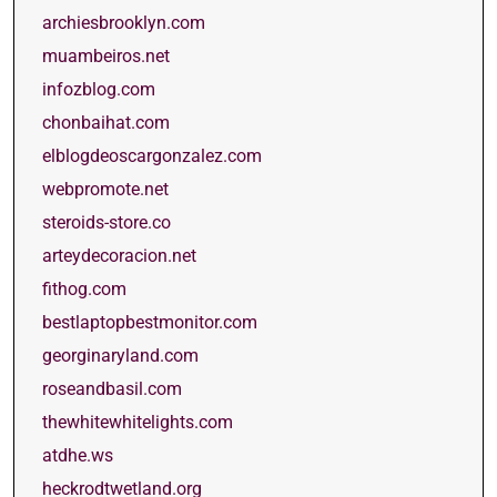
archiesbrooklyn.com
muambeiros.net
infozblog.com
chonbaihat.com
elblogdeoscargonzalez.com
webpromote.net
steroids-store.co
arteydecoracion.net
fithog.com
bestlaptopbestmonitor.com
georginaryland.com
roseandbasil.com
thewhitewhitelights.com
atdhe.ws
heckrodtwetland.org