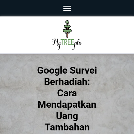
Skip
to
content
(Press
Enter)
Google Survei
Berhadiah:
Cara
Mendapatkan
Uang
Tambahan