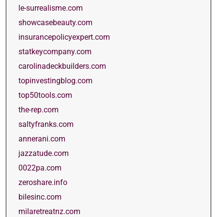
le-surrealisme.com
showcasebeauty.com
insurancepolicyexpert.com
statkeycompany.com
carolinadeckbuilders.com
topinvestingblog.com
top50tools.com
the-rep.com
saltyfranks.com
annerani.com
jazzatude.com
0022pa.com
zeroshare.info
bilesinc.com
milaretreatnz.com