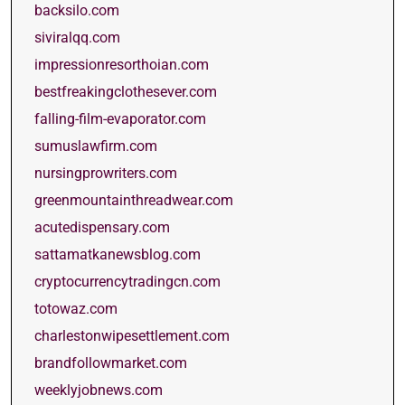
backsilo.com
siviralqq.com
impressionresorthoian.com
bestfreakingclothesever.com
falling-film-evaporator.com
sumuslawfirm.com
nursingprowriters.com
greenmountainthreadwear.com
acutedispensary.com
sattamatkanewsblog.com
cryptocurrencytradingcn.com
totowaz.com
charlestonwipesettlement.com
brandfollowmarket.com
weeklyjobnews.com