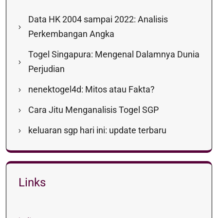
Data HK 2004 sampai 2022: Analisis
Perkembangan Angka
Togel Singapura: Mengenal Dalamnya Dunia
Perjudian
nenektogel4d: Mitos atau Fakta?
Cara Jitu Menganalisis Togel SGP
keluaran sgp hari ini: update terbaru
Links