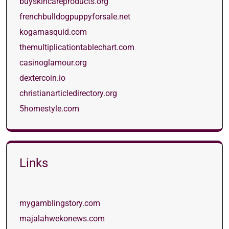
buyskincareproducts.org
frenchbulldogpuppyforsale.net
kogamasquid.com
themultiplicationtablechart.com
casinoglamour.org
dextercoin.io
christianarticledirectory.org
5homestyle.com
Links
mygamblingstory.com
majalahwekonews.com