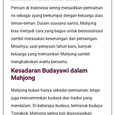
Pemain di Indonesia sering menjadikan permainan
ini sebagai ajang berkumpul dengan keluarga atau
teman-teman. Dalam suasana santai, Mahjong
bisa menjadi cara yang bagus untuk bersosialisasi
sambil merasakan kesenangan dari persaingan.
Misalnya, saat perayaan tahun baru, banyak
keluarga yang memainkan Mahjong sambil
menghabiskan waktu bersama.
Kesadaran Budayawi dalam
Mahjong
Mahjong bukan hanya sekadar permainan, tetapi
juga mencerminkan budaya dan tradisi yang
mendalam. Di beberapa budaya, termasuk budaya
Tiongkok, Mahjong sering kali diasosiasikan