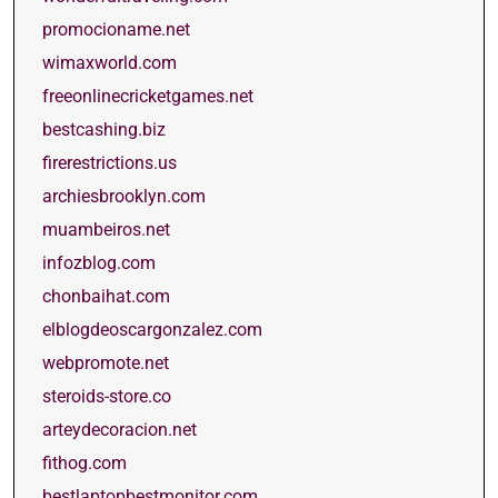
promocioname.net
wimaxworld.com
freeonlinecricketgames.net
bestcashing.biz
firerestrictions.us
archiesbrooklyn.com
muambeiros.net
infozblog.com
chonbaihat.com
elblogdeoscargonzalez.com
webpromote.net
steroids-store.co
arteydecoracion.net
fithog.com
bestlaptopbestmonitor.com