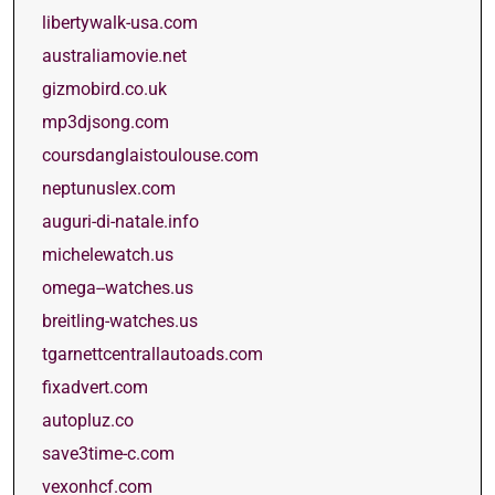
libertywalk-usa.com
australiamovie.net
gizmobird.co.uk
mp3djsong.com
coursdanglaistoulouse.com
neptunuslex.com
auguri-di-natale.info
michelewatch.us
omega--watches.us
breitling-watches.us
tgarnettcentrallautoads.com
fixadvert.com
autopluz.co
save3time-c.com
vexonhcf.com