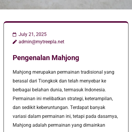
July 21, 2025
admin@mytreepla.net
Pengenalan Mahjong
Mahjong merupakan permainan tradisional yang
berasal dari Tiongkok dan telah menyebar ke
berbagai belahan dunia, termasuk Indonesia.
Permainan ini melibatkan strategi, keterampilan,
dan sedikit keberuntungan. Terdapat banyak
variasi dalam permainan ini, tetapi pada dasarnya,
Mahjong adalah permainan yang dimainkan