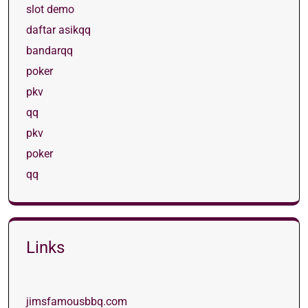
slot demo
daftar asikqq
bandarqq
poker
pkv
qq
pkv
poker
qq
Links
jimsfamousbbq.com