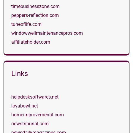
timebusinesszone.com
peppers-reflection.com
tuneoflife.com
windowwellmaintenancepros.com
affiliateholder.com
Links
helpdesksoftwares.net
lovabowl.net
homeimprovementit.com
newstribunal.com
newsdailymagazines.com