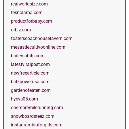
realworldsize.com
teknolama.com
productforbaby.com
orb-z.com
fosterscoachhousetavern.com
mesasdecultivoonline.com
boilersnbits.com
latestviralpost.com
newfreearticle.com
blitzpowerusa.com
gardenofeaten.com
hycys05.com
onemoremilerunning.com
snowboardsteez.com
instagrambioforgirls.com