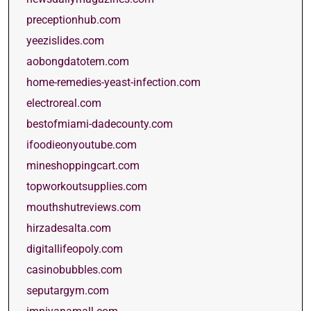
preceptionhub.com
yeezislides.com
aobongdatotem.com
home-remedies-yeast-infection.com
electroreal.com
bestofmiami-dadecounty.com
ifoodieonyoutube.com
mineshoppingcart.com
topworkoutsupplies.com
mouthshutreviews.com
hirzadesalta.com
digitallifeopoly.com
casinobubbles.com
seputargym.com