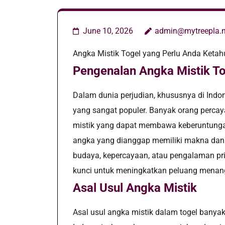
June 10, 2026
admin@mytreepla.n
Angka Mistik Togel yang Perlu Anda Ketah
Pengenalan Angka Mistik T
Dalam dunia perjudian, khususnya di Indon
yang sangat populer. Banyak orang percay
mistik yang dapat membawa keberuntungan
angka yang dianggap memiliki makna dan sig
budaya, kepercayaan, atau pengalaman pr
kunci untuk meningkatkan peluang menan
Asal Usul Angka Mistik
Asal usul angka mistik dalam togel banyak 