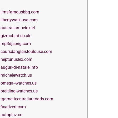
jimsfamousbbq.com
libertywalk-usa.com
australiamovie.net
gizmobird.co.uk
mp3djsong.com
coursdanglaistoulouse.com
neptunuslex.com
auguri-di-natale.info
michelewatch.us
omega--watches.us
breitling-watches.us
tgarnettcentrallautoads.com
fixadvert.com
autopluz.co