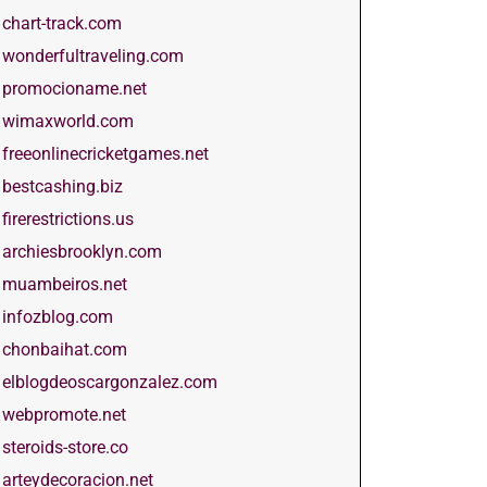
chart-track.com
wonderfultraveling.com
promocioname.net
wimaxworld.com
freeonlinecricketgames.net
bestcashing.biz
firerestrictions.us
archiesbrooklyn.com
muambeiros.net
infozblog.com
chonbaihat.com
elblogdeoscargonzalez.com
webpromote.net
steroids-store.co
arteydecoracion.net