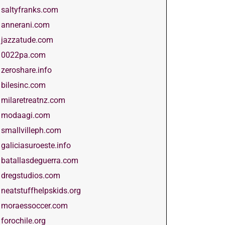
saltyfranks.com
annerani.com
jazzatude.com
0022pa.com
zeroshare.info
bilesinc.com
milaretreatnz.com
modaagi.com
smallvilleph.com
galiciasuroeste.info
batallasdeguerra.com
dregstudios.com
neatstuffhelpskids.org
moraessoccer.com
forochile.org