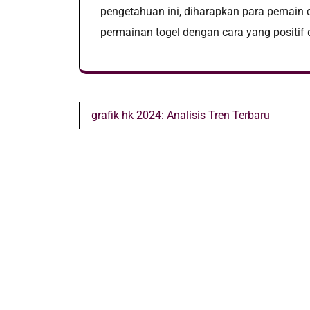
pengetahuan ini, diharapkan para pemain 
permainan togel dengan cara yang positi
Post
grafik hk 2024: Analisis Tren Terbaru
navigation