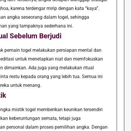
a, karena terdengar mirip dengan kata “kaya”.
han angka seseorang dalam togel, sehingga
an yang tampaknya sederhana ini.
ual Sebelum Berjudi
ak pemain togel melakukan persiapan mental dan
 meditasi untuk menetapkan niat dan memfokuskan
n dimainkan. Ada juga yang melakukan ritual
nta restu kepada orang yang lebih tua. Semua ini
reka untuk menang.
ik
angka mistik togel memberikan keunikan tersendiri
kan keberuntungan semata, tetapi juga
 dan personal dalam proses pemilihan angka. Dengan