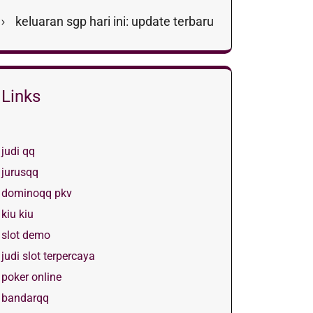
keluaran sgp hari ini: update terbaru
Links
judi qq
jurusqq
dominoqq pkv
kiu kiu
slot demo
judi slot terpercaya
poker online
bandarqq