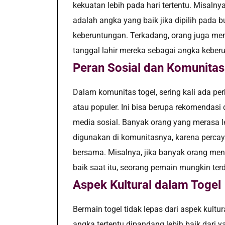
kekuatan lebih pada hari tertentu. Misaln
adalah angka yang baik jika dipilih pada
keberuntungan. Terkadang, orang juga m
tanggal lahir mereka sebagai angka keber
Peran Sosial dan Komunita
Dalam komunitas togel, sering kali ada p
atau populer. Ini bisa berupa rekomendasi 
media sosial. Banyak orang yang merasa
digunakan di komunitasnya, karena perca
bersama. Misalnya, jika banyak orang me
baik saat itu, seorang pemain mungkin ter
Aspek Kultural dalam Togel
Bermain togel tidak lepas dari aspek kult
angka tertentu dipandang lebih baik dari 